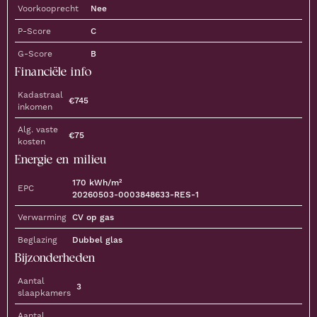
Voorkooprecht
Nee
P-Score
C
G-Score
B
Financiële info
Kadastraal
€
745
inkomen
Alg. vaste
€
75
kosten
Energie en milieu
170
kWh/m²
EPC
20260503-0003848633-RES-1
Verwarming
CV op gas
Beglazing
Dubbel glas
Bijzonderheden
Aantal
3
slaapkamers
Aantal