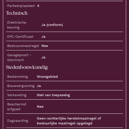
Parkeerplaatsen
4
Technisch
Elektrische
Ja (conform)
keuring
EPC-Certificaat
Ja
Bestuursmaatregel
Nee
Garagepoort -
Ja
electrisch
Stedenbouwkundig
Bestemming
Woongebied
Bouwvergunning
Ja
Verkaveling
Niet van toepassing
Beschermd
Nee
erfgoed
Geen rechterlijke herstelmaatregel of
Dagvaarding
bestuurlijke maatregel opgelegd