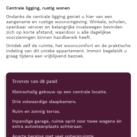
Centrale ligging, rustig wonen
Ondanks de centrale ligging geniet u hier van een
aangename en rustige woonomgeving. Winkels, scholen,
openbaar vervoer en belangrijke invalswegen bevinden
zich op korte afstand, waardoor u alle dagelijkse
voorzieningen binnen handbereik heeft.
Ontdek zelf de ruimte, het wooncomfort en de praktische
indeling van dit unieke appartement. Immoir begeleidt u
graag tijdens een vrijblijvend bezoek.
Troeven van dit pand:
Kleinschalig gebouw op een centrale locatie.
Drie volwaardige slaapkamers.
Ruim en zonnig terras.
Inpandige garage, ruime oprit voor twee wagens én
extra autostaanplaats achteraan.
Aparte berging met veel opbergruimte.