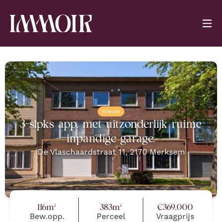
Nieuw
3-slpks app. met uitzonderlijk ruime
inpandige garage.
De Vlaschaardstraat 11
,
2170
Merksem
116
m²
383
m²
€
369.000
Bew.opp.
Perceel
Vraagprijs