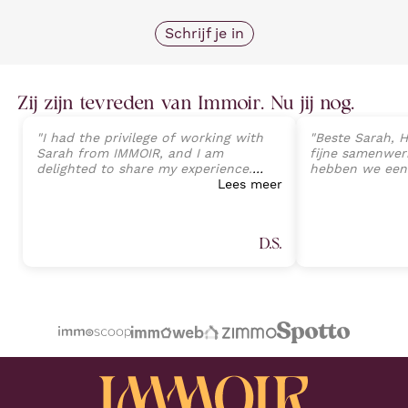
Schrijf je in
Zij zijn tevreden van Immoir. Nu jij nog.
"
I had the privilege of working with
"
Beste Sarah, H
Sarah from IMMOIR, and I am
fijne samenwerk
delighted to share my experience.
hebben we een
Sarah exhibited an exceptional level
Lees meer
van onze wonin
of professionalism, expertise, and
perfecte opvolg
client-focused service that exceeded
tot aan de ein
all expectations. Her deep
Sarah Janssens
D.S.
understanding of the real estate
van harte aan v
market, combined with an attention
plannen heeft 
to detail, allowed a seamless
professionele 
transaction process and preventing
Proficiat met j
any potential challenges. (Part 1)
"
volgende keer.
"