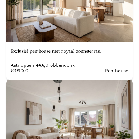
Nieuw
Exclusief penthouse met royaal zonneterras.
Nieuwbouw
Astridplein 44A
,
Grobbendonk
€
395.000
Penthouse