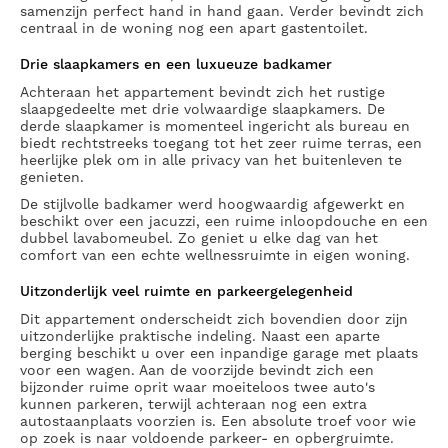
samenzijn perfect hand in hand gaan. Verder bevindt zich
centraal in de woning nog een apart gastentoilet.
Drie slaapkamers en een luxueuze badkamer
Achteraan het appartement bevindt zich het rustige
slaapgedeelte met drie volwaardige slaapkamers. De
derde slaapkamer is momenteel ingericht als bureau en
biedt rechtstreeks toegang tot het zeer ruime terras, een
heerlijke plek om in alle privacy van het buitenleven te
genieten.
De stijlvolle badkamer werd hoogwaardig afgewerkt en
beschikt over een jacuzzi, een ruime inloopdouche en een
dubbel lavabomeubel. Zo geniet u elke dag van het
comfort van een echte wellnessruimte in eigen woning.
Uitzonderlijk veel ruimte en parkeergelegenheid
Dit appartement onderscheidt zich bovendien door zijn
uitzonderlijke praktische indeling. Naast een aparte
berging beschikt u over een inpandige garage met plaats
voor een wagen. Aan de voorzijde bevindt zich een
bijzonder ruime oprit waar moeiteloos twee auto's
kunnen parkeren, terwijl achteraan nog een extra
autostaanplaats voorzien is. Een absolute troef voor wie
op zoek is naar voldoende parkeer- en opbergruimte.