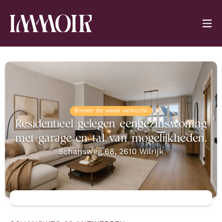
Binnen de week verkocht
Residentieel gelegen eengezinswoning
met garage en tal van mogelijkheden.
Schansweg 68
,
2610
Wilrijk