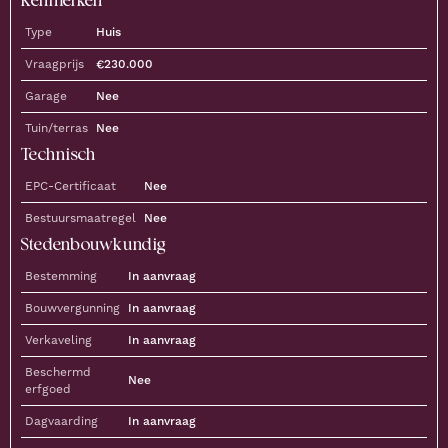
Type
Huis
Vraagprijs
€
230.000
Garage
Nee
Tuin/terras
Nee
Technisch
EPC-Certificaat
Nee
Bestuursmaatregel
Nee
Stedenbouwkundig
Bestemming
In aanvraag
Bouwvergunning
In aanvraag
Verkaveling
In aanvraag
Beschermd
Nee
erfgoed
Dagvaarding
In aanvraag