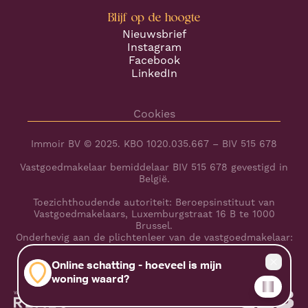
Blijf op de hoogte
Nieuwsbrief
Instagram
Facebook
LinkedIn
Cookies
Immoir BV © 2025. KBO 1020.035.667 – BIV 515 678
Vastgoedmakelaar bemiddelaar BIV 515 678 gevestigd in
België.
Toezichthoudende autoriteit: Beroepsinstituut van
Vastgoedmakelaars, Luxemburgstraat 16 B te 1000
Brussel.
Onderhevig aan de plichtenleer van de vastgoedmakelaar:
www.biv.be/plichtenleer
BA en borgstelling via NV AXA Belgium (polisnr.
730.390.160)