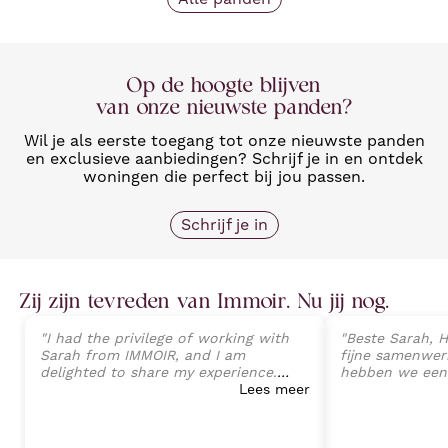
Op de hoogte blijven
van onze nieuwste panden?
Wil je als eerste toegang tot onze nieuwste panden
en exclusieve aanbiedingen? Schrijf je in en ontdek
woningen die perfect bij jou passen.
Schrijf je in
Zij zijn tevreden van Immoir. Nu jij nog.
"
I had the privilege of working with
"
Beste Sarah, H
Sarah from IMMOIR, and I am
fijne samenwerk
delighted to share my experience.
hebben we een
Sarah exhibited an exceptional level
Lees meer
van onze wonin
of professionalism, expertise, and
perfecte opvolg
client-focused service that exceeded
tot aan de ein
all expectations. Her deep
Sarah Janssens