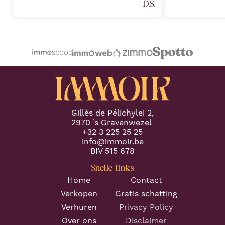
D.S.
understanding of the real estate
van harte aan v
market, combined with an attention
plannen heeft 
to detail, allowed a seamless
professionele 
transaction process and preventing
Proficiat met j
any potential challenges. (Part 1)
"
volgende keer.
"
Gillès de Pélichylei 2,
2970 ’s Gravenwezel
+32 3 225 25 25
info@immoir.be
BIV 515 678
Snelle links
Home
Contact
Verkopen
Gratis schatting
Verhuren
Privacy Policy
Over ons
Disclaimer