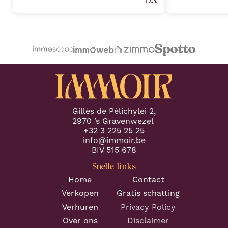
understanding of the real estate
van harte aan v
market, combined with an attention
plannen heeft 
to detail, allowed a seamless
professionele 
transaction process and preventing
Proficiat met j
any potential challenges. (Part 1)
"
volgende keer.
"
Gillès de Pélichylei 2,
2970 ’s Gravenwezel
+32 3 225 25 25
info@immoir.be
BIV 515 678
Snelle links
Home
Contact
Verkopen
Gratis schatting
Verhuren
Privacy Policy
Over ons
Disclaimer