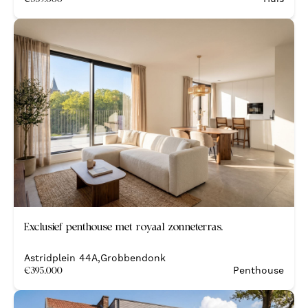
Nieuw
Exclusief penthouse met royaal zonneterras.
Nieuwbouw
Astridplein 44A
,
Grobbendonk
€
395.000
Penthouse