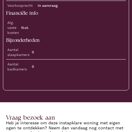
Voorkooprecht
In aanvraag
Financiële info
Alg.
vaste
N.v.t.
kosten
Bijzonderheden
Aantal
0
slaapkamers
Aantal
0
badkamers
Vraag bezoek aan
Heb je interesse om deze instapklare woning met eigen
ogen te ontdekken? Neem dan vandaag nog contact met