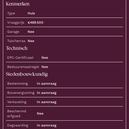
Kenmerken
Type
Huis
Vraagprijs
€
469.500
Garage
Nee
Tuin/terras
Nee
Technisch
EPC-Certificaat
Nee
Bestuursmaatregel
Nee
Stedenbouwkundig
Bestemming
In aanvraag
Bouwvergunning
In aanvraag
Verkaveling
In aanvraag
Beschermd
Nee
erfgoed
Dagvaarding
In aanvraag