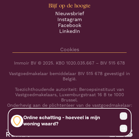
Blijf op de hoogte
Nieuwsbrief
Instagram
Facebook
LinkedIn
Cookies
Immoir BV © 2025. KBO 1020.035.667 – BIV 515 678
Vastgoedmakelaar bemiddelaar BIV 515 678 gevestigd in
België.
Toezichthoudende autoriteit: Beroepsinstituut van
Vastgoedmakelaars, Luxemburgstraat 16 B te 1000
Brussel.
Onderhevig aan de plichtenleer van de vastgoedmakelaar:
www.biv.be/plichtenleer
BA en borgstelling via NV AXA Belgium (polisnr.
730.390.160)