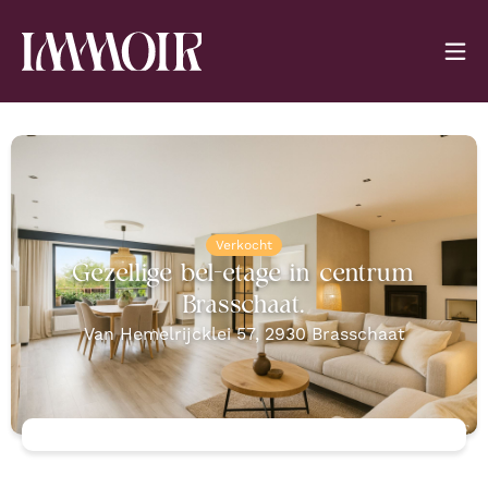
Verkocht
Gezellige bel-etage in centrum
Brasschaat.
Van Hemelrijcklei 57
,
2930
Brasschaat