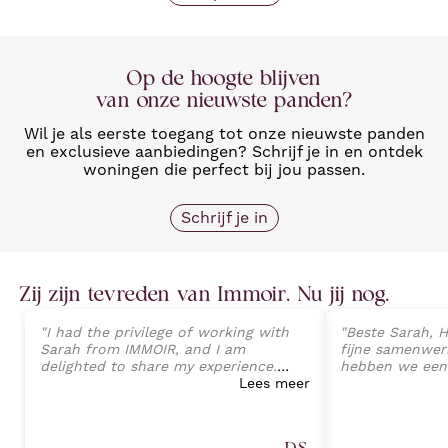
Op de hoogte blijven
van onze nieuwste panden?
Wil je als eerste toegang tot onze nieuwste panden
en exclusieve aanbiedingen? Schrijf je in en ontdek
woningen die perfect bij jou passen.
Schrijf je in
Zij zijn tevreden van Immoir. Nu jij nog.
"
I had the privilege of working with
"
Beste Sarah, H
Sarah from IMMOIR, and I am
fijne samenwerk
delighted to share my experience.
hebben we een
Sarah exhibited an exceptional level
Lees meer
van onze wonin
of professionalism, expertise, and
perfecte opvolg
client-focused service that exceeded
tot aan de ein
all expectations. Her deep
Sarah Janssens
D.S.