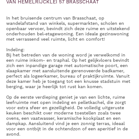
VAN HEMELRIJCKLEI 57 BRASSCHAAT
In het bruisende centrum van Brasschaat, op
wandelafstand van winkels, supermarkten, scholen en
openbaar vervoer, bevindt zich deze ruime en uitstekend
onderhouden bel-etagewoning. Een ideale gezinswoning
met verrassend veel ruimte, licht en comfort!
Indeling:
Bij het betreden van de woning word je verwelkomd in
een ruime inkom- en traphal. Op het gelijkvloers bevindt
zich een inpandige garage met automatische poort, een
slaapkamer met aansluitende gerenoveerde badkamer,
perfect als logeerkamer, bureau of praktijkruimte. Vanuit
deze kamer heb je toegang tot een knusse stadstuin met
berging, waar je heerlijk tot rust kan komen.
Op de
eerste verdieping
geniet je van een lichte, ruime
leefruimte met open indeling en pelletkachel, die zorgt
voor extra sfeer en gezelligheid. De volledig uitgeruste
keuken beschikt over moderne toestellen zoals twee
ovens, een vaatwasser, keramische kookplaat en een
dampkap. Aansluitend vind je een zonnig terras, ideaal
voor een ontbijt in de ochtendzon of een aperitief in de
avond.