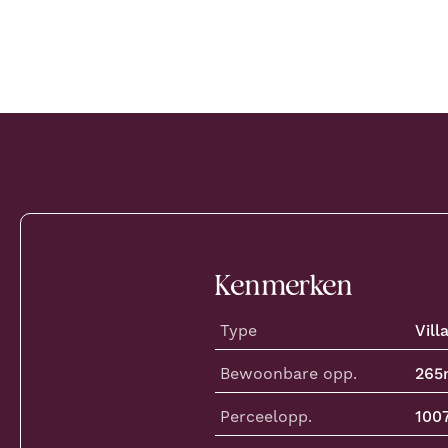
Kenmerken
Type
Vill
Bewoonbare opp.
265
Perceelopp.
100