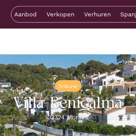
Aanbod
Verkopen
Verhuren
Span
Nieuw
Villa Benicalma
03724
Moraira