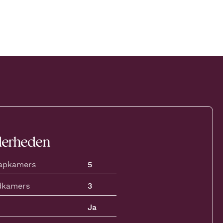
derheden
aapkamers
5
dkamers
3
Ja