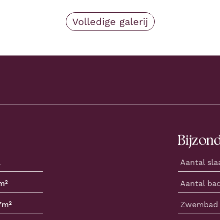
Volledige galerij
Bijzon
a
Aantal sl
m²
Aantal ba
7
m²
Zwembad