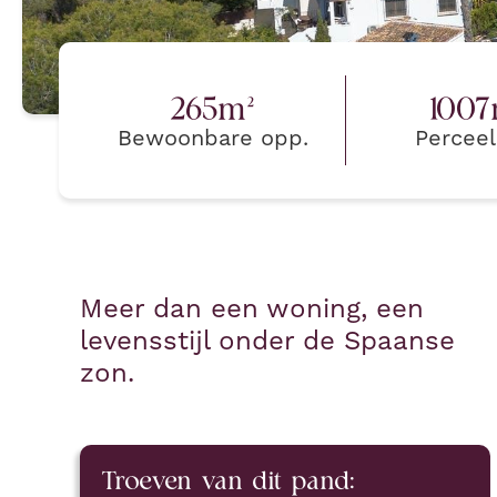
265
m²
1007
Bewoonbare opp.
Percee
Meer dan een woning, een
levensstijl onder de Spaanse
zon.
Troeven van dit pand: