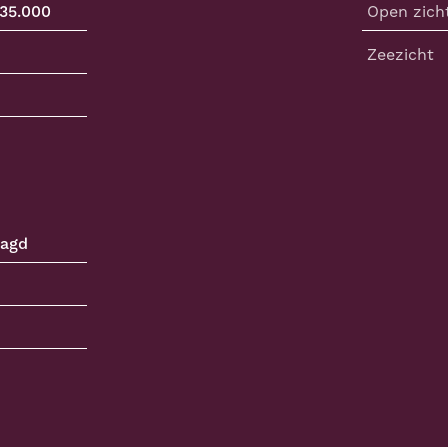
635.000
Open zich
Zeezicht
aagd