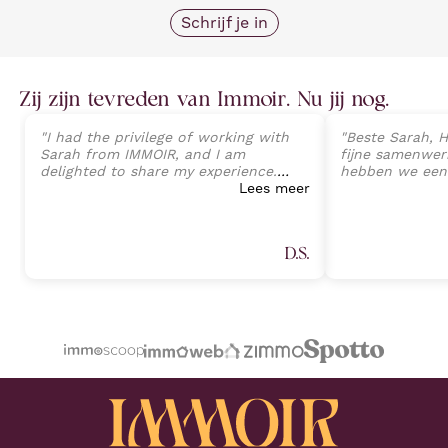
Schrijf je in
Zij zijn tevreden van Immoir. Nu jij nog.
"
I had the privilege of working with
"
Beste Sarah, H
Sarah from IMMOIR, and I am
fijne samenwerk
delighted to share my experience.
hebben we een
Sarah exhibited an exceptional level
Lees meer
van onze wonin
of professionalism, expertise, and
perfecte opvolg
client-focused service that exceeded
tot aan de ein
all expectations. Her deep
Sarah Janssens
D.S.
understanding of the real estate
van harte aan v
market, combined with an attention
plannen heeft 
to detail, allowed a seamless
professionele 
transaction process and preventing
Proficiat met j
any potential challenges. (Part 1)
"
volgende keer.
"