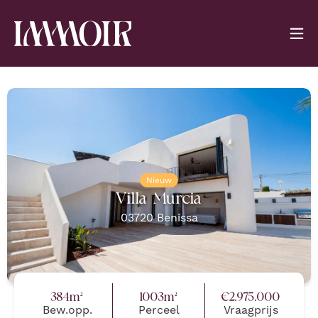
Nieuw
Villa Murcia
03720
Benissa
384
m²
1003
m²
€
2.975.000
Bew.opp.
Perceel
Vraagprijs