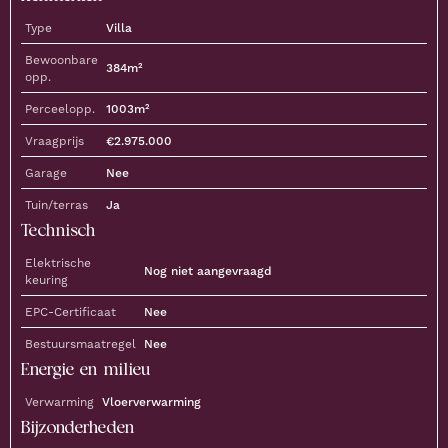
Type
Villa
Bewoonbare
384
m²
opp.
Perceelopp.
1003
m²
Vraagprijs
€
2.975.000
Garage
Nee
Tuin/terras
Ja
Technisch
Elektrische
Nog niet aangevraagd
keuring
EPC-Certificaat
Nee
Bestuursmaatregel
Nee
Energie en milieu
Verwarming
Vloerverwarming
Bijzonderheden