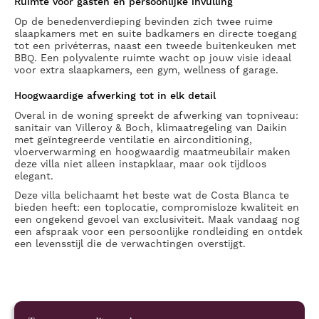
Ruimte voor gasten en persoonlijke invulling
Op de benedenverdieping bevinden zich twee ruime
slaapkamers met en suite badkamers en directe toegang
tot een privéterras, naast een tweede buitenkeuken met
BBQ. Een polyvalente ruimte wacht op jouw visie ideaal
voor extra slaapkamers, een gym, wellness of garage.
Hoogwaardige afwerking tot in elk detail
Overal in de woning spreekt de afwerking van topniveau:
sanitair van Villeroy & Boch, klimaatregeling van Daikin
met geïntegreerde ventilatie en airconditioning,
vloerverwarming en hoogwaardig maatmeubilair maken
deze villa niet alleen instapklaar, maar ook tijdloos
elegant.
Deze villa belichaamt het beste wat de Costa Blanca te
bieden heeft: een toplocatie, compromisloze kwaliteit en
een ongekend gevoel van exclusiviteit. Maak vandaag nog
een afspraak voor een persoonlijke rondleiding en ontdek
een levensstijl die de verwachtingen overstijgt.