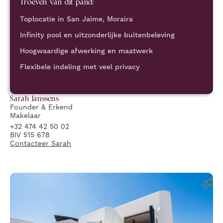
Troeven van dit pand:
Toplocatie in San Jaime, Moraira
Infinity pool en uitzonderlijke buitenbeleving
Hoogwaardige afwerking en maatwerk
Flexibele indeling met veel privacy
Sarah
Janssens
Founder & Erkend
Makelaar
+32 474 42 50 02
BIV 515 678
Contacteer
Sarah