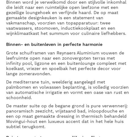
Binnen word je verwelkomd door een stijlvolle inkomhal
die leidt naar een ruimtelijke open leefzone met een
gezellige loungehoek en verfijnde haard. De op maat
gemaakte designkeuken is een statement van
vakmanschap, voorzien van topapparatuur: twee
vaatwassers, stoomoven, inductiekookplaat en een
wijnklimaatkast het summum voor culinaire liefhebbers.
Binnen- en buitenleven in perfecte harmonie
Grote schuiframen van Reynaers Aluminium vouwen de
leefruimte open naar een zonovergoten terras met
infinity pool, ligzone en een buitenlounge compleet met
koelkast, vriezer en spoelbak het perfecte decor voor
lange zomeravonden.
De mediterrane tuin, weelderig aangelegd met
palmbomen en volwassen beplanting, is volledig voorzien
van automatische irrigatie en vormt een oase van rust en
schoonheid.
De master suite op de begane grond is pure verwennerij:
panoramisch zeezicht, vrijstaand bad, inloopdouche en
een op maat gemaakte dressing in thermisch behandeld
Movingui-hout een luxueus accent dat in het hele huis
subtiel terugkomt.