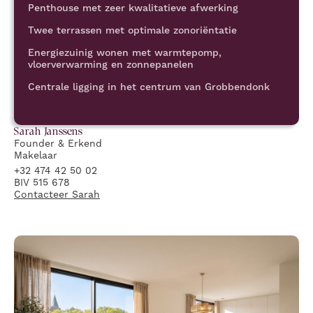
Penthouse met zeer kwalitatieve afwerking
Twee terrassen met optimale zonoriëntatie
Energiezuinig wonen met warmtepomp,
vloerverwarming en zonnepanelen
Centrale ligging in het centrum van Grobbendonk
Sarah
Janssens
Founder & Erkend
Makelaar
+32 474 42 50 02
BIV 515 678
Contacteer
Sarah