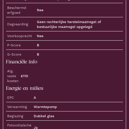
Beschermd
Nee
erfgoed
Geen rechterlijke herstelmaatregel of
Dagvaarding
bestuurlijke maatregel opgelegd
Voorkooprecht
Nee
P-Score
B
G-Score
B
Financiële info
Alg.
vaste
€
110
kosten
Energie en milieu
EPC
A
Verwarming
Warmtepomp
Beglazing
Dubbel glas
Fotovoltaïsche
Ja