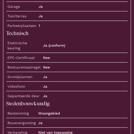
Garage
Ja
Tuin/terras
Ja
Parkeerplaatsen
1
Technisch
Elektrische
Ja (conform)
keuring
EPC-Certificaat
Nee
Bestuursmaatregel
Nee
Grondplannen
Ja
Videofoon
Ja
Gepantserde deur
Ja
Stedenbouwkundig
Bestemming
Woongebied
Bouwvergunning
Ja
Verkaveling
Niet van toepassing