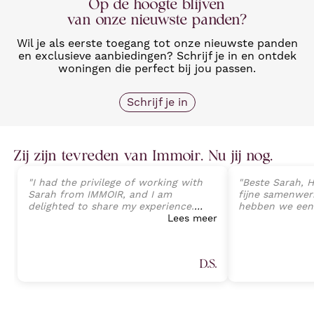
Op de hoogte blijven
van onze nieuwste panden?
Wil je als eerste toegang tot onze nieuwste panden
en exclusieve aanbiedingen? Schrijf je in en ontdek
woningen die perfect bij jou passen.
Schrijf je in
Zij zijn tevreden van Immoir. Nu jij nog.
"
I had the privilege of working with
"
Beste Sarah, H
Sarah from IMMOIR, and I am
fijne samenwerk
delighted to share my experience.
hebben we een
Sarah exhibited an exceptional level
Lees meer
van onze wonin
of professionalism, expertise, and
perfecte opvolg
client-focused service that exceeded
tot aan de ein
all expectations. Her deep
Sarah Janssens
D.S.
understanding of the real estate
van harte aan v
market, combined with an attention
plannen heeft 
to detail, allowed a seamless
professionele 
transaction process and preventing
Proficiat met j
any potential challenges. (Part 1)
"
volgende keer.
"