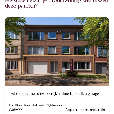
deze panden?
Nieuw
3-slpks app. met uitzonderlijk ruime inpandige garage.
De Vlaschaardstraat 11
,
Merksem
€
369.000
Appartement met tuin