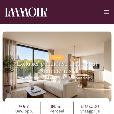
Nieuw
Exclusief penthouse met royaal
zonneterras.
Astridplein 44A
,
2280
Grobbendonk
90
m²
1815
m²
€
395.000
Bew.opp.
Perceel
Vraagprijs