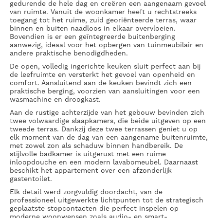
gedurende de hele dag en creëren een aangenaam gevoel
van ruimte. Vanuit de woonkamer heeft u rechtstreeks
toegang tot het ruime, zuid georiënteerde terras, waar
binnen en buiten naadloos in elkaar overvloeien.
Bovendien is er een geïntegreerde buitenberging
aanwezig, ideaal voor het opbergen van tuinmeubilair en
andere praktische benodigdheden.
De open, volledig ingerichte keuken sluit perfect aan bij
de leefruimte en versterkt het gevoel van openheid en
comfort. Aansluitend aan de keuken bevindt zich een
praktische berging, voorzien van aansluitingen voor een
wasmachine en droogkast.
Aan de rustige achterzijde van het gebouw bevinden zich
twee volwaardige slaapkamers, die beide uitgeven op een
tweede terras. Dankzij deze twee terrassen geniet u op
elk moment van de dag van een aangename buitenruimte,
met zowel zon als schaduw binnen handbereik. De
stijlvolle badkamer is uitgerust met een ruime
inloopdouche en een modern lavabomeubel. Daarnaast
beschikt het appartement over een afzonderlijk
gastentoilet.
Elk detail werd zorgvuldig doordacht, van de
professioneel uitgewerkte lichtpunten tot de strategisch
geplaatste stopcontacten die perfect inspelen op
moderne woonwensen zoals audio- en smart-