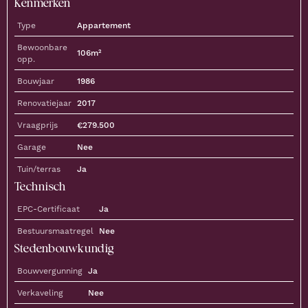
Kenmerken
Type
Appartement
Bewoonbare
106
m²
opp.
Bouwjaar
1986
Renovatiejaar
2017
Vraagprijs
€
279.500
Garage
Nee
Tuin/terras
Ja
Technisch
EPC-Certificaat
Ja
Bestuursmaatregel
Nee
Stedenbouwkundig
Bouwvergunning
Ja
Verkaveling
Nee