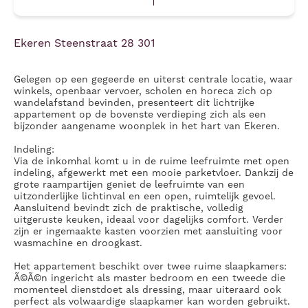
Ekeren Steenstraat 28 301
Gelegen op een gegeerde en uiterst centrale locatie, waar
winkels, openbaar vervoer, scholen en horeca zich op
wandelafstand bevinden, presenteert dit lichtrijke
appartement op de bovenste verdieping zich als een
bijzonder aangename woonplek in het hart van Ekeren.
Indeling:
Via de inkomhal komt u in de ruime leefruimte met open
indeling, afgewerkt met een mooie parketvloer. Dankzij de
grote raampartijen geniet de leefruimte van een
uitzonderlijke lichtinval en een open, ruimtelijk gevoel.
Aansluitend bevindt zich de praktische, volledig
uitgeruste keuken, ideaal voor dagelijks comfort. Verder
zijn er ingemaakte kasten voorzien met aansluiting voor
wasmachine en droogkast.
Het appartement beschikt over twee ruime slaapkamers:
Ã©Ã©n ingericht als master bedroom en een tweede die
momenteel dienstdoet als dressing, maar uiteraard ook
perfect als volwaardige slaapkamer kan worden gebruikt.