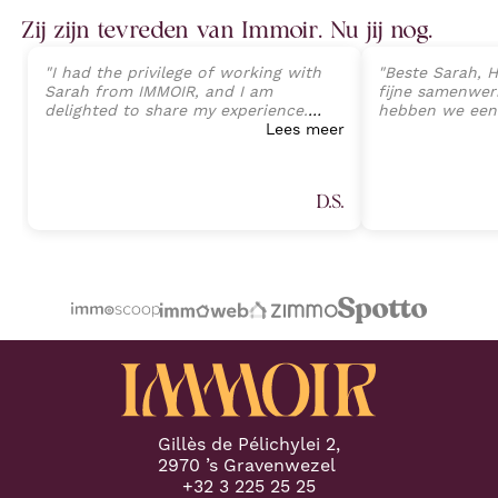
Zij zijn tevreden van Immoir. Nu jij nog.
"
I had the privilege of working with
"
Beste Sarah, H
Sarah from IMMOIR, and I am
fijne samenwerk
delighted to share my experience.
hebben we een
Sarah exhibited an exceptional level
Lees meer
van onze wonin
of professionalism, expertise, and
perfecte opvolg
client-focused service that exceeded
tot aan de ein
all expectations. Her deep
Sarah Janssens
D.S.
understanding of the real estate
van harte aan v
market, combined with an attention
plannen heeft 
to detail, allowed a seamless
professionele 
transaction process and preventing
Proficiat met j
any potential challenges. (Part 1)
"
volgende keer.
"
Gillès de Pélichylei 2,
2970 ’s Gravenwezel
+32 3 225 25 25