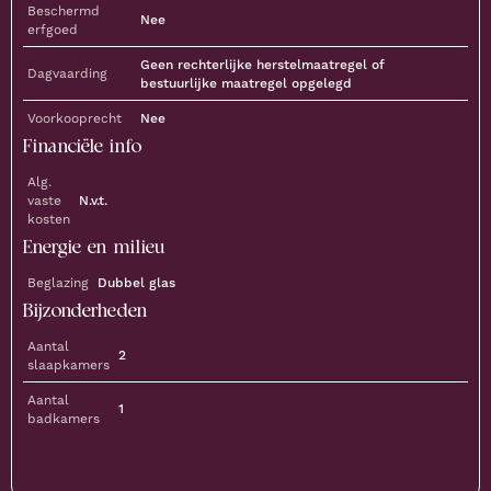
Beschermd
Nee
erfgoed
Geen rechterlijke herstelmaatregel of
Dagvaarding
bestuurlijke maatregel opgelegd
Voorkooprecht
Nee
Financiële info
Alg.
vaste
N.v.t.
kosten
Energie en milieu
Beglazing
Dubbel glas
Bijzonderheden
Aantal
2
slaapkamers
Aantal
1
badkamers