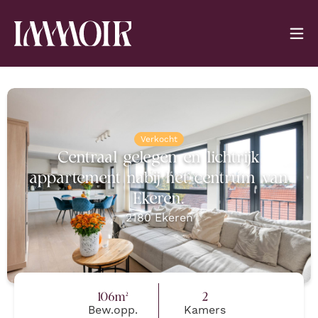
Verkocht
Centraal gelegen en lichtrijk
appartement nabij het centrum van
Ekeren.
2180
Ekeren
106
m²
2
Bew.opp.
Kamers