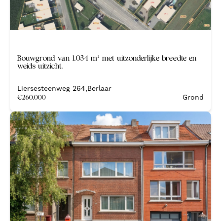
Bouwgrond van 1.034 m² met uitzonderlijke breedte en
weids uitzicht.
Liersesteenweg 264
,
Berlaar
€
260.000
Grond