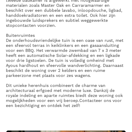
tweede badkamer is afgewerkt met hoogwaardige
materialen zoals Master Oak en Carraramarmer en
beschikt over een dubbele lavabo, inloopdouche, ligbad,
handdoekradiatoren en een extra toilet. Ook hier zijn
ingebouwde luidsprekers en subtiel weggewerkte
stopcontacten voorzien.
Buitenruimtes
De onderhoudsvriendelijke tuin is een oase van rust, met
een sfeervol terras in keiklinkers en een gasaansluiting
voor een BBQ. Het verwarmde zwembad van 7 x 3 meter
heeft een automatische Solar-afdekking en een ligkade
voor drie ligstoelen. De tuin is volledig omheind met
Ayous hardhout en sfeervolle wandverlichting. Daarnaast
beschikt de woning over 2 kelders en een ruime
parkeerzone met plaats voor zes wagens.
Dit unieke herenhuis combineert de charme van
architecturaal erfgoed met moderne luxe. Dankzij de
royale indeling en aparte ruimtes biedt deze woning ook
mogelijkheden voor een vrij beroep.Contacteer ons voor
een bezichtiging en ontdek het zelf!