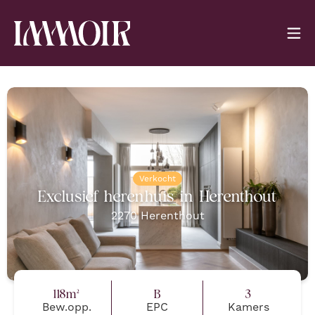
Verkocht
Exclusief herenhuis in Herenthout
2270
Herenthout
118
m²
B
3
Bew.opp.
EPC
Kamers