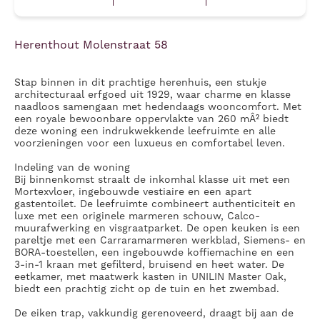
Herenthout Molenstraat 58
Stap binnen in dit prachtige herenhuis, een stukje
architecturaal erfgoed uit 1929, waar charme en klasse
naadloos samengaan met hedendaags wooncomfort. Met
een royale bewoonbare oppervlakte van 260 mÂ² biedt
deze woning een indrukwekkende leefruimte en alle
voorzieningen voor een luxueus en comfortabel leven.
Indeling van de woning
Bij binnenkomst straalt de inkomhal klasse uit met een
Mortexvloer, ingebouwde vestiaire en een apart
gastentoilet. De leefruimte combineert authenticiteit en
luxe met een originele marmeren schouw, Calco-
muurafwerking en visgraatparket. De open keuken is een
pareltje met een Carraramarmeren werkblad, Siemens- en
BORA-toestellen, een ingebouwde koffiemachine en een
3-in-1 kraan met gefilterd, bruisend en heet water. De
eetkamer, met maatwerk kasten in UNILIN Master Oak,
biedt een prachtig zicht op de tuin en het zwembad.
De eiken trap, vakkundig gerenoveerd, draagt bij aan de