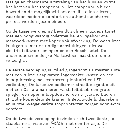
statige en charmante uitstraling van het huis en vormt
het hart van het trappenhuis. Het trappenhuis biedt
bovendien de mogelijkheid om een lift te installeren,
waardoor moderne comfort en authentieke charme
perfect worden gecombineerd.
Op de
tussenverdieping
bevindt zich een luxueus toilet
met een hoogwaardig toiletmeubel en ingebouwde
maatwerkkasten met koperlook-afwerking. De wasruimte
is uitgerust met de nodige aansluitingen, nieuwe
elektriciteitsvoorzieningen en een Bosch-ketel. De
onderhoudsvriendelijke Mortexvloer maakt de ruimte
volledig af.
De eerste verdieping
is volledig ingericht als master suite
met een ruime slaapkamer, ingemaakte kasten en een
inloopdressing met marmeren plooitafel en LED-
verlichting. De luxueuze badkamer straalt elegantie uit
met een Carraramarmeren wastafeltablet, een grote
spiegel, een open inloopdouche, een vrijstaand bad en
stijlvolle koperkleurige kranen. Ingebouwde luidsprekers
en subtiel weggewerkte stopcontacten zorgen voor extra
comfort.
Op de tweede verdieping
bevinden zich twee lichtrijke
slaapkamers, waarvan Ã©Ã©n met een terrasje. De