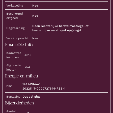
Verkaveling
Nee
Beschermd
Nee
erfgoed
Geen rechterlijke herstelmaatregel of
Dagvaarding
bestuurlijke maatregel opgelegd
Voorkooprecht
Nee
Financiële info
Kadastraal
€
815
inkomen
Alg. vaste
N.v.t.
kosten
Energie en milieu
143
kWh/m²
EPC
20221117-0002727644-RES-1
Beglazing
Dubbel glas
Bijzonderheden
Aantal