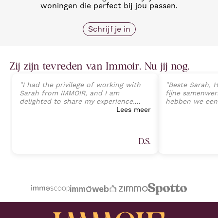
woningen die perfect bij jou passen.
Schrijf je in
Zij zijn tevreden van Immoir. Nu jij nog.
"
I had the privilege of working with
"
Beste Sarah, H
Sarah from IMMOIR, and I am
fijne samenwerk
delighted to share my experience.
hebben we een
Sarah exhibited an exceptional level
Lees meer
van onze wonin
of professionalism, expertise, and
perfecte opvolg
client-focused service that exceeded
tot aan de ein
all expectations. Her deep
Sarah Janssens
D.S.
understanding of the real estate
van harte aan v
market, combined with an attention
plannen heeft 
to detail, allowed a seamless
professionele 
transaction process and preventing
Proficiat met j
any potential challenges. (Part 1)
"
volgende keer.
"