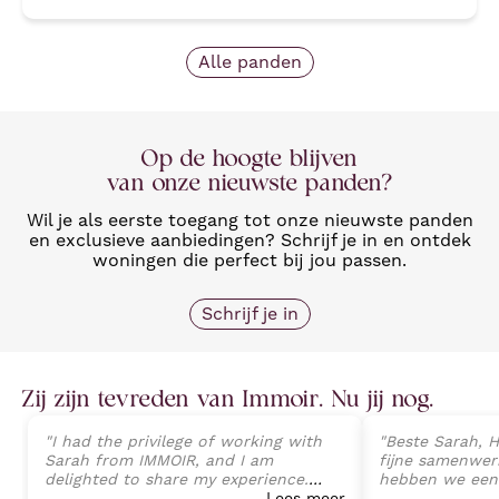
Alle panden
Op de hoogte blijven
van onze nieuwste panden?
Wil je als eerste toegang tot onze nieuwste panden
en exclusieve aanbiedingen? Schrijf je in en ontdek
woningen die perfect bij jou passen.
Schrijf je in
Zij zijn tevreden van Immoir. Nu jij nog.
"
I had the privilege of working with
"
Beste Sarah, H
Sarah from IMMOIR, and I am
fijne samenwerk
delighted to share my experience.
hebben we een
Sarah exhibited an exceptional level
Lees meer
van onze wonin