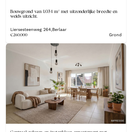
Bouwgrond van 1.034 m² met uitzonderlijke breedte en
weids uitzicht.
Liersesteenweg 264
,
Berlaar
€
260.000
Grond
Nieuw