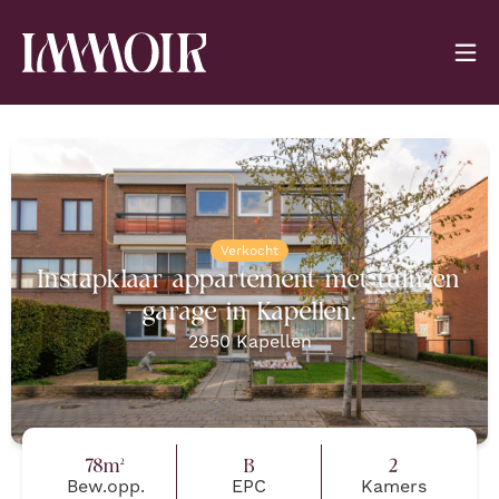
Verkocht
Instapklaar appartement met tuin en
garage in Kapellen.
2950
Kapellen
78
m²
B
2
Bew.opp.
EPC
Kamers