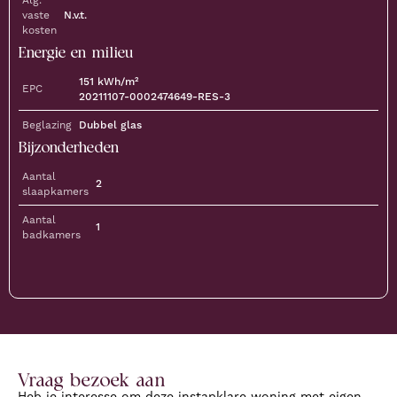
Alg.
vaste
N.v.t.
kosten
Energie en milieu
151
kWh/m²
EPC
20211107-0002474649-RES-3
Beglazing
Dubbel glas
Bijzonderheden
Aantal
2
slaapkamers
Aantal
1
badkamers
Vraag bezoek aan
Heb je interesse om deze instapklare woning met eigen