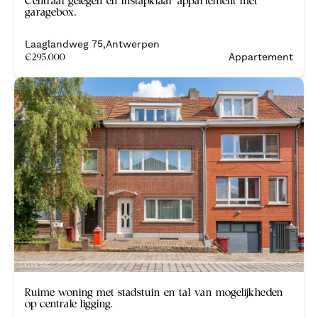
Centraal gelegen en instapklaar appartement met
garagebox.
Laaglandweg 75
,
Antwerpen
€
295.000
Appartement
Nieuw
Ruime woning met stadstuin en tal van mogelijkheden
op centrale ligging.