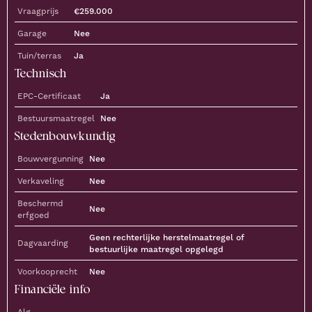
Vraagprijs
€
259.000
Garage
Nee
Tuin/terras
Ja
Technisch
EPC-Certificaat
Ja
Bestuursmaatregel
Nee
Stedenbouwkundig
Bouwvergunning
Nee
Verkaveling
Nee
Beschermd
Nee
erfgoed
Geen rechterlijke herstelmaatregel of
Dagvaarding
bestuurlijke maatregel opgelegd
Voorkooprecht
Nee
Financiële info