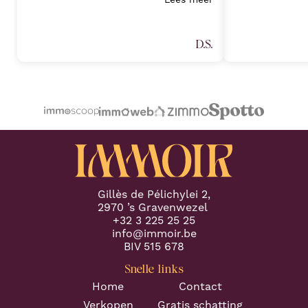
of professionalism, expertise, and
perfecte opvolg
client-focused service that exceeded
tot aan de ein
all expectations. Her deep
Sarah Janssens
D.S.
understanding of the real estate
van harte aan v
market, combined with an attention
plannen heeft 
to detail, allowed a seamless
professionele 
transaction process and preventing
Proficiat met j
any potential challenges. (Part 1)
"
volgende keer.
"
Gillès de Pélichylei 2,
2970 ’s Gravenwezel
+32 3 225 25 25
info@immoir.be
BIV 515 678
Snelle links
Home
Contact
Verkopen
Gratis schatting