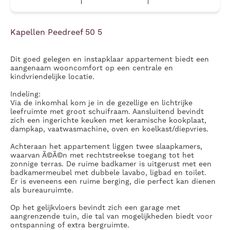
Kapellen Peedreef 50 5
Dit goed gelegen en instapklaar appartement biedt een
aangenaam wooncomfort op een centrale en
kindvriendelijke locatie.
Indeling:
Via de inkomhal kom je in de gezellige en lichtrijke
leefruimte met groot schuifraam. Aansluitend bevindt
zich een ingerichte keuken met keramische kookplaat,
dampkap, vaatwasmachine, oven en koelkast/diepvries.
Achteraan het appartement liggen twee slaapkamers,
waarvan Ã©Ã©n met rechtstreekse toegang tot het
zonnige terras. De ruime badkamer is uitgerust met een
badkamermeubel met dubbele lavabo, ligbad en toilet.
Er is eveneens een ruime berging, die perfect kan dienen
als bureauruimte.
Op het gelijkvloers bevindt zich een garage met
aangrenzende tuin, die tal van mogelijkheden biedt voor
ontspanning of extra bergruimte.