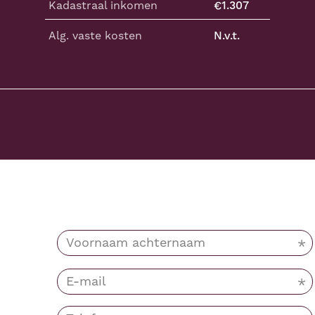
Kadastraal inkomen
€
1.307
Alg. vaste kosten
N.v.t.