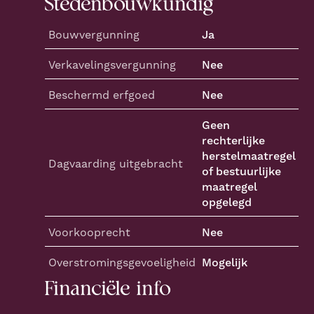
Stedenbouwkundig
Bouwvergunning
Ja
Verkaveling
svergunning
Nee
Beschermd erfgoed
Nee
Geen
rechterlijke
herstelmaatregel
Dagvaarding
uitgebracht
of bestuurlijke
maatregel
opgelegd
Voorkooprecht
Nee
Overstroming
sgevoeligheid
Mogelijk
Financiële info