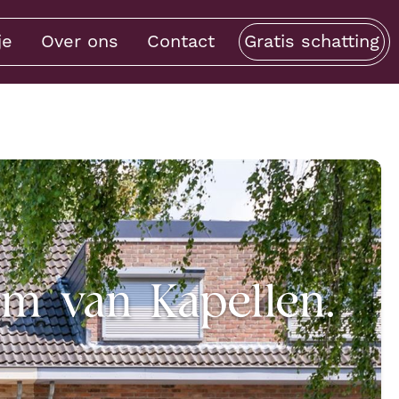
je
Over ons
Contact
Gratis schatting
um van Kapellen.