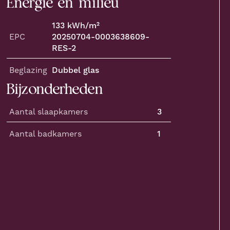
Energie en milieu
133
kWh/m²
EPC
20250704-0003638609-
RES-2
Beglazing
Dubbel glas
Bijzonderheden
Aantal slaapkamers
3
Aantal badkamers
1