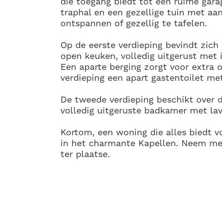
die toegang biedt tot een ruime gara
traphal en een gezellige tuin met aa
ontspannen of gezellig te tafelen.
Op de
eerste verdieping
bevindt zich 
open keuken, volledig uitgerust met
Een aparte berging zorgt voor extra 
verdieping een apart gastentoilet m
De
tweede verdieping
beschikt over 
volledig uitgeruste badkamer met lav
Kortom, een woning die alles biedt v
in het charmante Kapellen. Neem me
ter plaatse.