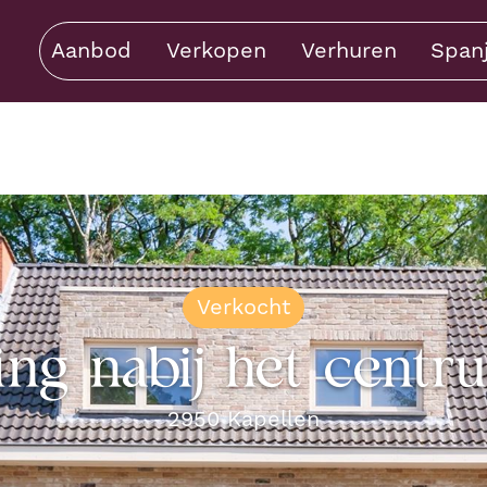
Aanbod
Verkopen
Verhuren
Span
Verkocht
ing nabij het centr
2950
Kapellen