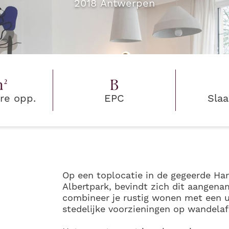
2018
Antwerpen
²
B
re opp.
EPC
Sla
Op een toplocatie in de gegeerde Ha
Albertpark, bevindt zich dit aangen
combineer je rustig wonen met een u
stedelijke voorzieningen op wandelaf