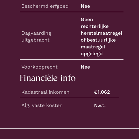
Beschermd erfgoed
Nee
Geen
rechterlijke
Dagvaarding
herstelmaatregel
uitgebracht
of bestuurlijke
maatregel
opgelegd
Voorkooprecht
Nee
Financiële info
Kadastraal inkomen
€
1.062
Alg. vaste kosten
N.v.t.