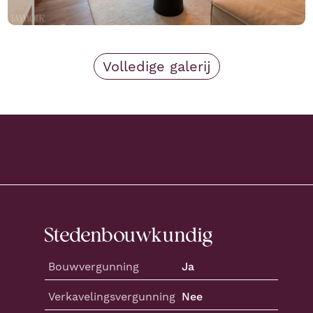
Volledige galerij
Stedenbouwkundig
Bouwvergunning
Ja
Verkaveling
svergunning
Nee