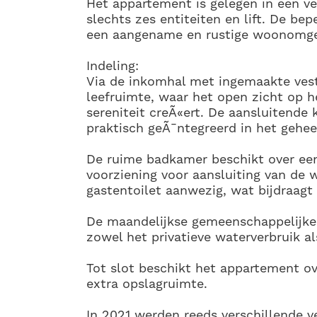
Het appartement is gelegen in een ve
slechts zes entiteiten en lift. De be
een aangename en rustige woonomge
Indeling:
Via de inkomhal met ingemaakte vesti
leefruimte, waar het open zicht op 
sereniteit creÃ«ert. De aansluitende 
praktisch geÃ¯ntegreerd in het gehee
De ruime badkamer beschikt over ee
voorziening voor aansluiting van de 
gastentoilet aanwezig, wat bijdraagt 
De maandelijkse gemeenschappelijke 
zowel het privatieve waterverbruik a
Tot slot beschikt het appartement ove
extra opslagruimte.
In 2021 werden reeds verschillende 