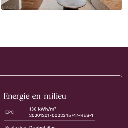
Energie en milieu
136
kWh/m²
EPC
20201201-0002345747-RES-1
Beglazing
Dubbel glas