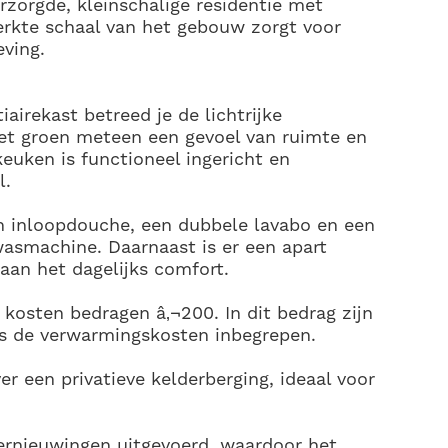
rzorgde, kleinschalige residentie met
perkte schaal van het gebouw zorgt voor
ving.
airekast betreed je de lichtrijke
het groen meteen een gevoel van ruimte en
keuken is functioneel ingericht en
l.
n inloopdouche, een dubbele lavabo en een
wasmachine. Daarnaast is er een apart
aan het dagelijks comfort.
kosten bedragen â‚¬200. In dit bedrag zijn
ls de verwarmingskosten inbegrepen.
r een privatieve kelderberging, ideaal voor
vernieuwingen uitgevoerd, waardoor het