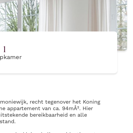
1
apkamer
rmoniewijk, recht tegenover het Koning
ame appartement van ca. 94mÂ². Hier
itstekende bereikbaarheid en alle
stand.