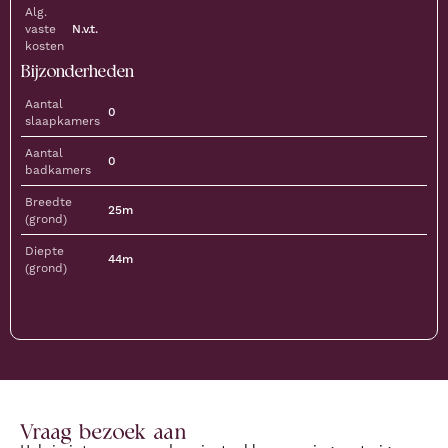
Alg.
vaste
N.v.t.
kosten
Bijzonderheden
Aantal
0
slaapkamers
Aantal
0
badkamers
Breedte
25m
(grond)
Diepte
44m
(grond)
Vraag bezoek aan