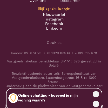
Over ons
Disclaimer
Blijf op de hoogte
Nieuwsbrief
Instagram
Facebook
LinkedIn
Cookies
Immoir BV © 2025. KBO 1020.035.667 – BIV 515 678
Vastgoedmakelaar bemiddelaar BIV 515 678 gevestigd in
België.
Toezichthoudende autoriteit: Beroepsinstituut van
Vastgoedmakelaars, Luxemburgstraat 16 B te 1000
Brussel.
Onderhevig aan de plichtenleer van de vastgoedmakelaar:
www.biv.be/plichtenleer
BA en borgstelling via NV AXA Belgium (polisnr.
730.390.160)