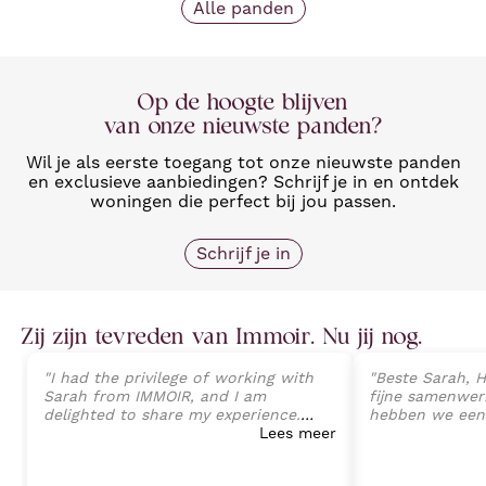
Alle panden
Op de hoogte blijven
van onze nieuwste panden?
Wil je als eerste toegang tot onze nieuwste panden
en exclusieve aanbiedingen? Schrijf je in en ontdek
woningen die perfect bij jou passen.
Schrijf je in
Zij zijn tevreden van Immoir. Nu jij nog.
"
I had the privilege of working with
"
Beste Sarah, H
Sarah from IMMOIR, and I am
fijne samenwerk
delighted to share my experience.
hebben we een
Sarah exhibited an exceptional level
Lees meer
van onze wonin
of professionalism, expertise, and
perfecte opvolg
client-focused service that exceeded
tot aan de ein