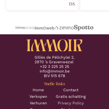
all expectations. Her deep
Sarah Janssens
D.S.
understanding of the real estate
van harte aan v
market, combined with an attention
plannen heeft 
to detail, allowed a seamless
professionele 
transaction process and preventing
Proficiat met j
any potential challenges. (Part 1)
"
volgende keer.
"
Gillès de Pélichylei 2,
2970 ’s Gravenwezel
+32 3 225 25 25
info@immoir.be
BIV 515 678
Snelle links
Home
Contact
Verkopen
Gratis schatting
Verhuren
Privacy Policy