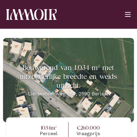
Bouwgrond van 1.034 m² met
uitzonderlijke breedte en weids
uitzicht.
Liersesteenweg 264
,
2590
Berlaar
1034
m²
€
260.000
Perceel
Vraagprijs