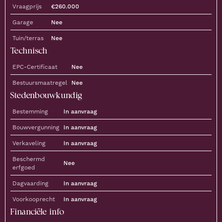
Vraagprijs
€
260.000
Garage
Nee
Tuin/terras
Nee
Technisch
EPC-Certificaat
Nee
Bestuursmaatregel
Nee
Stedenbouwkundig
Bestemming
In aanvraag
Bouwvergunning
In aanvraag
Verkaveling
In aanvraag
Beschermd
Nee
erfgoed
Dagvaarding
In aanvraag
Voorkooprecht
In aanvraag
Financiële info