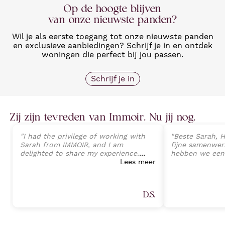
Op de hoogte blijven
van onze nieuwste panden?
Wil je als eerste toegang tot onze nieuwste panden
en exclusieve aanbiedingen? Schrijf je in en ontdek
woningen die perfect bij jou passen.
Schrijf je in
Zij zijn tevreden van Immoir. Nu jij nog.
"
I had the privilege of working with
"
Beste Sarah, H
Sarah from IMMOIR, and I am
fijne samenwerk
delighted to share my experience.
hebben we een
Sarah exhibited an exceptional level
Lees meer
van onze wonin
of professionalism, expertise, and
perfecte opvolg
client-focused service that exceeded
tot aan de ein
all expectations. Her deep
Sarah Janssens
D.S.
understanding of the real estate
van harte aan v
market, combined with an attention
plannen heeft 
to detail, allowed a seamless
professionele 
transaction process and preventing
Proficiat met j