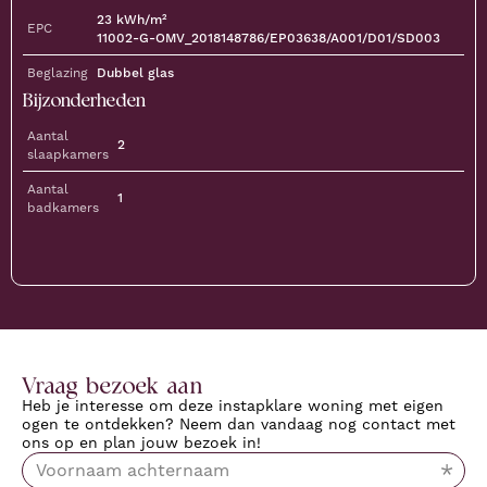
23
kWh/m²
EPC
11002-G-OMV_2018148786/EP03638/A001/D01/SD003
Beglazing
Dubbel glas
Bijzonderheden
Aantal
2
slaapkamers
Aantal
1
badkamers
Vraag bezoek aan
Heb je interesse om deze instapklare woning met eigen
ogen te ontdekken? Neem dan vandaag nog contact met
ons op en plan jouw bezoek in!