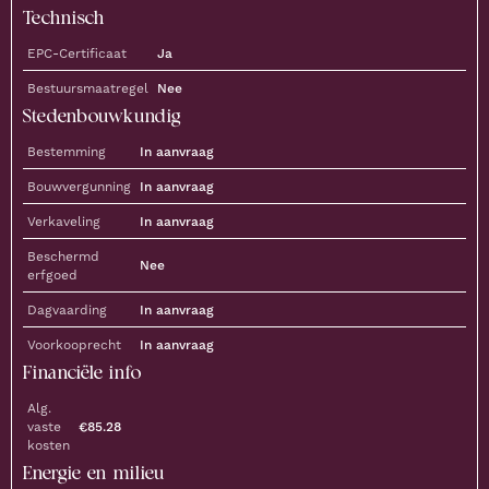
Technisch
EPC-Certificaat
Ja
Bestuursmaatregel
Nee
Stedenbouwkundig
Bestemming
In aanvraag
Bouwvergunning
In aanvraag
Verkaveling
In aanvraag
Beschermd
Nee
erfgoed
Dagvaarding
In aanvraag
Voorkooprecht
In aanvraag
Financiële info
Alg.
vaste
€
85.28
kosten
Energie en milieu