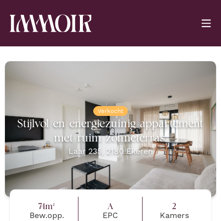
Verkocht
Stijlvol en energiezuinig appartement
met ruim zonneterras.
Laar 235
,
2180
Ekeren
74
m²
A
2
Bew.opp.
EPC
Kamers