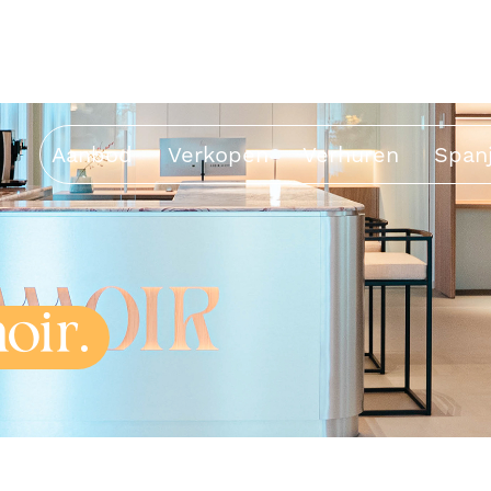
Aanbod
Verkopen
Verhuren
Span
oir.