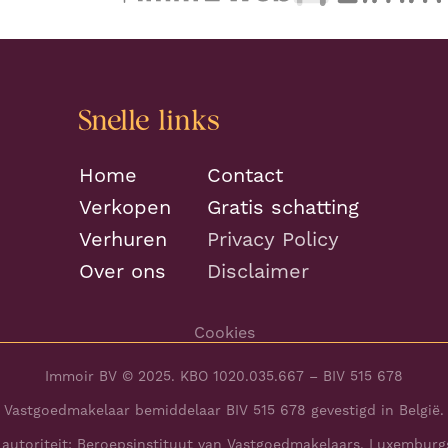
Snelle links
Home
Contact
Verkopen
Gratis schatting
Verhuren
Privacy Policy
Over ons
Disclaimer
Cookies
Immoir BV © 2025. KBO 1020.035.667 – BIV 515 678
Vastgoedmakelaar bemiddelaar BIV 515 678 gevestigd in België.
autoriteit: Beroepsinstituut van Vastgoedmakelaars, Luxemburgs