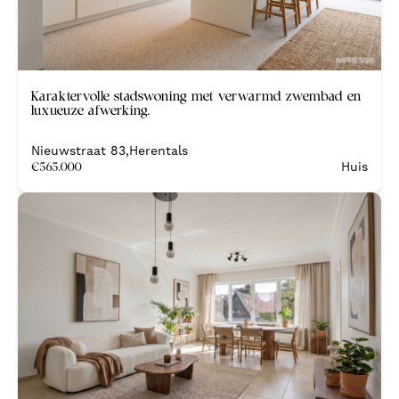
Nieuw
Karaktervolle stadswoning met verwarmd zwembad en
luxueuze afwerking.
Nieuwstraat 83
,
Herentals
€
565.000
Huis