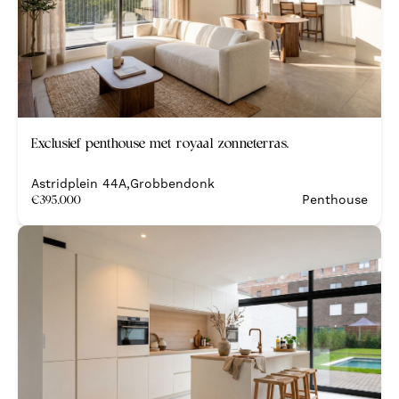
Nieuw
Exclusief penthouse met royaal zonneterras.
Nieuwbouw
Astridplein 44A
,
Grobbendonk
€
395.000
Penthouse