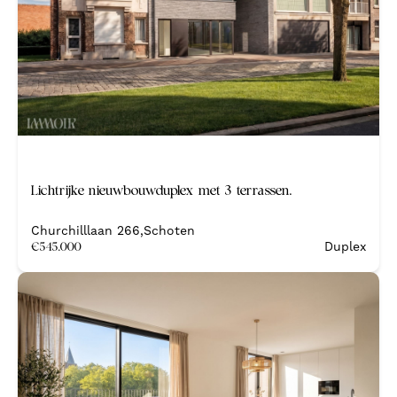
Wommelgem - 2160
Wuustwezel - 2990
Zoersel - 2980
Spanje
Benissa - 03720
Benitachell - 03726
Nieuw
Lichtrijke nieuwbouwduplex met 3 terrassen.
Nieuwbouw
Javea - 03730
Churchilllaan 266
,
Schoten
Moraira - 03724
€
545.000
Duplex