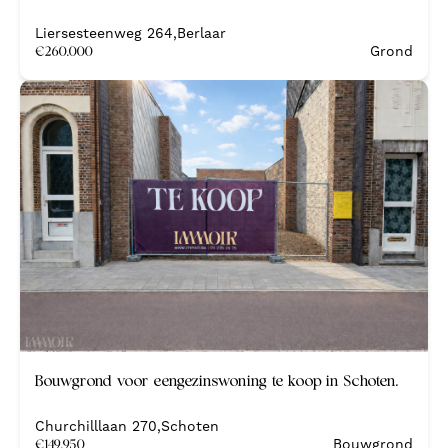
Liersesteenweg 264
,
Berlaar
€
260.000
Grond
Bouwgrond voor eengezinswoning te koop in Schoten.
Churchilllaan 270
,
Schoten
€
149.950
Bouwgrond