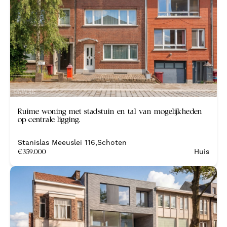
Herentals - 2200
Studio
Herenthout - 2270
Villa
Kalmthout - 2920
Kapellen - 2950
Mechelen - 2800
Merksem - 2170
Nieuw
Ruime woning met stadstuin en tal van mogelijkheden
Ranst - 2520
op centrale ligging.
Schilde - 2970
Stanislas Meeuslei 116
,
Schoten
€
359.000
Huis
Schoten - 2900
's-Gravenwezel - 2970
Stabroek - 2940
Wilrijk - 2610