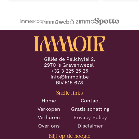
to detail, allowed a seamless
professionele 
transaction process and preventing
Proficiat met j
any potential challenges. (Part 1)
"
volgende keer.
"
Gillès de Pélichylei 2,
2970 ’s Gravenwezel
+32 3 225 25 25
info@immoir.be
BIV 515 678
Snelle links
Home
Contact
Verkopen
Gratis schatting
Verhuren
Privacy Policy
Over ons
Disclaimer
Blijf op de hoogte