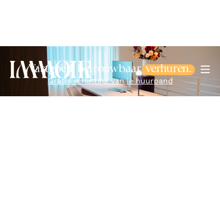
Vastgoed betrouwbaar
verhuren.
Gratis schatting van je huurpand