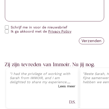
Schrijf me in voor de nieuwsbrief
Ik ga akkoord met de
Privacy Policy
Zij zijn tevreden van Immoir. Nu jij nog.
"
I had the privilege of working with
"
Beste Sarah, H
Sarah from IMMOIR, and I am
fijne samenwerk
delighted to share my experience.
hebben we een
Sarah exhibited an exceptional level
Lees meer
van onze wonin
of professionalism, expertise, and
perfecte opvolg
client-focused service that exceeded
tot aan de ein
all expectations. Her deep
Sarah Janssens
D.S.
understanding of the real estate
van harte aan v
market, combined with an attention
plannen heeft 