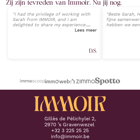
Zij zijn tevreden van Immoir. Nu jij nog.
"
I had the privilege of working with
"
Beste Sarah, H
Sarah from IMMOIR, and I am
fijne samenwerk
delighted to share my experience.
hebben we een
Sarah exhibited an exceptional level
Lees meer
van onze wonin
of professionalism, expertise, and
perfecte opvolg
client-focused service that exceeded
tot aan de ein
all expectations. Her deep
Sarah Janssens
D.S.
understanding of the real estate
van harte aan v
market, combined with an attention
plannen heeft 
to detail, allowed a seamless
professionele 
transaction process and preventing
Proficiat met j
any potential challenges. (Part 1)
"
volgende keer.
"
Gillès de Pélichylei 2,
2970 ’s Gravenwezel
+32 3 225 25 25
info@immoir.be