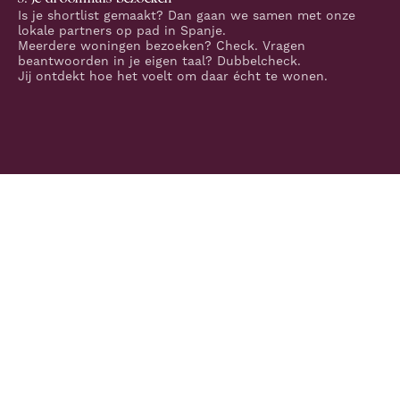
Is je shortlist gemaakt? Dan gaan we samen met onze
lokale partners op pad in Spanje.
Meerdere woningen bezoeken? Check. Vragen
beantwoorden in je eigen taal? Dubbelcheck.
Jij ontdekt hoe het voelt om daar écht te wonen.
Jij zoekt, wij gidsen
Talloze plekken. Éen juiste keuze.
Lokale expertise, in eigen taal
Spaanse kust, van binnenuit begrepen