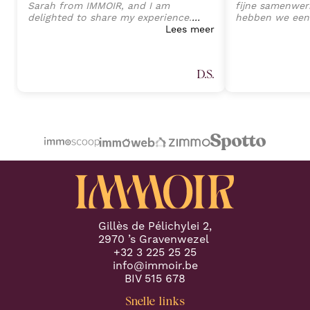
Sarah from IMMOIR, and I am
fijne samenwerk
delighted to share my experience.
hebben we een
Sarah exhibited an exceptional level
Lees meer
van onze wonin
of professionalism, expertise, and
perfecte opvolg
client-focused service that exceeded
tot aan de ein
all expectations. Her deep
Sarah Janssens
D.S.
understanding of the real estate
van harte aan v
market, combined with an attention
plannen heeft 
to detail, allowed a seamless
professionele 
transaction process and preventing
Proficiat met j
any potential challenges. (Part 1)
"
volgende keer.
"
Gillès de Pélichylei 2,
2970 ’s Gravenwezel
+32 3 225 25 25
info@immoir.be
BIV 515 678
Snelle links