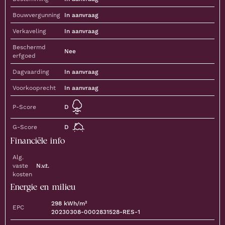
Bouwvergunning
In aanvraag
Verkaveling
In aanvraag
Beschermd
Nee
erfgoed
Dagvaarding
In aanvraag
Voorkooprecht
In aanvraag
D
P-Score
D
G-Score
Financiële info
Alg.
vaste
N.v.t.
kosten
Energie en milieu
298
kWh/m²
EPC
20230308-0002831528-RES-1