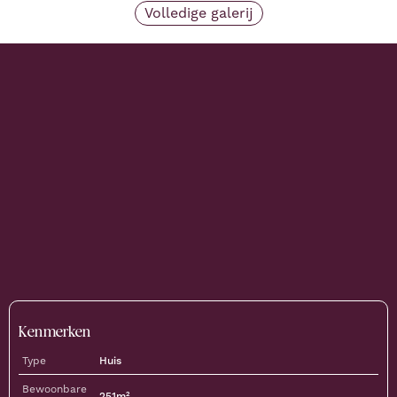
Volledige galerij
Kenmerken
Type
Huis
Bewoonbare
251
m²