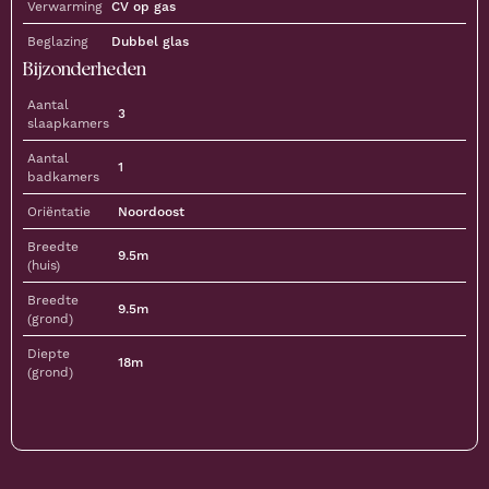
Verwarming
CV op gas
Beglazing
Dubbel glas
Bijzonderheden
Aantal
3
slaapkamers
Aantal
1
badkamers
Oriëntatie
Noordoost
Breedte
9.5m
(huis)
Breedte
9.5m
(grond)
Diepte
18m
(grond)