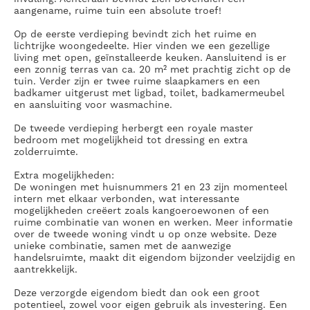
aangename, ruime tuin een absolute troef!
Op de eerste verdieping bevindt zich het ruime en
lichtrijke woongedeelte. Hier vinden we een gezellige
living met open, geïnstalleerde keuken. Aansluitend is er
een zonnig terras van ca. 20 m² met prachtig zicht op de
tuin. Verder zijn er twee ruime slaapkamers en een
badkamer uitgerust met ligbad, toilet, badkamermeubel
en aansluiting voor wasmachine.
De tweede verdieping herbergt een royale master
bedroom met mogelijkheid tot dressing en extra
zolderruimte.
Extra mogelijkheden:
De woningen met huisnummers 21 en 23 zijn momenteel
intern met elkaar verbonden, wat interessante
mogelijkheden creëert zoals kangoeroewonen of een
ruime combinatie van wonen en werken. Meer informatie
over de tweede woning vindt u op onze website. Deze
unieke combinatie, samen met de aanwezige
handelsruimte, maakt dit eigendom bijzonder veelzijdig en
aantrekkelijk.
Deze verzorgde eigendom biedt dan ook een groot
potentieel, zowel voor eigen gebruik als investering. Een