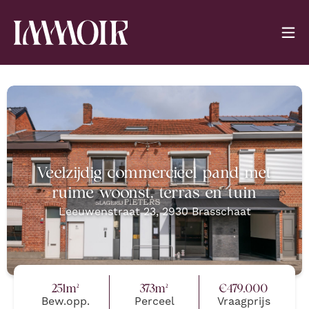
Veelzijdig commercieel pand met
ruime woonst, terras en tuin
Leeuwenstraat 23
,
2930
Brasschaat
251
m²
373
m²
€
479.000
Bew.opp.
Perceel
Vraagprijs