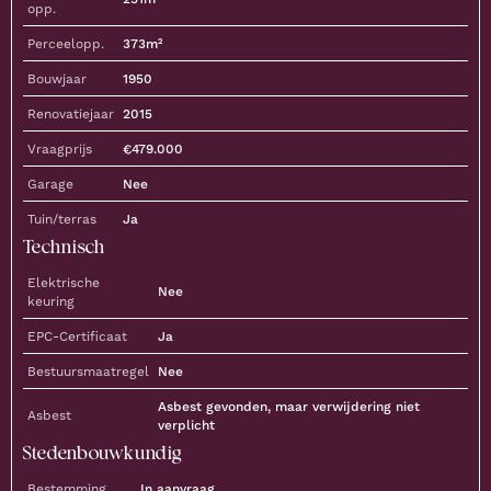
opp.
Perceelopp.
373
m²
Bouwjaar
1950
Renovatiejaar
2015
Vraagprijs
€
479.000
Garage
Nee
Tuin/terras
Ja
Technisch
Elektrische
Nee
keuring
EPC-Certificaat
Ja
Bestuursmaatregel
Nee
Asbest gevonden, maar verwijdering niet
Asbest
verplicht
Stedenbouwkundig
Bestemming
In aanvraag