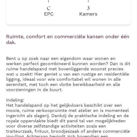
C
3
EPC
Kamers
Ruimte, comfort en commerciële kansen onder één
dak.
Bent u op zoek naar een eigendom waar wonen en
werken perfect gecombineerd kunnen worden? Dan is dit
ruime handelspand met bovenliggende woonst precies
wat u zoekt! Hier geniet u van een rustige en residentiële
ligging, ideaal voor wie comfortabel wil wonen in alle
sereniteit, met toch een vlotte bereikbaarheid en alle
voorzieningen in de buurt.
Indeling:
Het handelspand op het gelijkvloers beschikt over een
mooie, ruime verkoopruimte met atelier en is momenteel
ingericht als slagerij. Dankzij de praktische indeling en de
royale oppervlakte biedt dit pand tal van mogelijkheden
voor diverse zelfstandige activiteiten zoals een
traiteurzaak, frituur, broodjeszaak of andere commerciële
invulling. Achteraan bevindt zich bovendien een