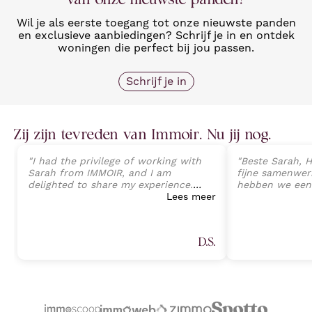
Wil je als eerste toegang tot onze nieuwste panden
en exclusieve aanbiedingen? Schrijf je in en ontdek
woningen die perfect bij jou passen.
Schrijf je in
Zij zijn tevreden van Immoir. Nu jij nog.
"
I had the privilege of working with
"
Beste Sarah, H
Sarah from IMMOIR, and I am
fijne samenwerk
delighted to share my experience.
hebben we een
Sarah exhibited an exceptional level
Lees meer
van onze wonin
of professionalism, expertise, and
perfecte opvolg
client-focused service that exceeded
tot aan de ein
all expectations. Her deep
Sarah Janssens
D.S.
understanding of the real estate
van harte aan v
market, combined with an attention
plannen heeft 
to detail, allowed a seamless
professionele 
transaction process and preventing
Proficiat met j
any potential challenges. (Part 1)
"
volgende keer.
"