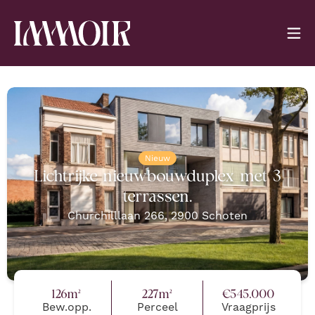
Nieuw
Lichtrijke nieuwbouwduplex met 3
terrassen.
Churchilllaan 266
,
2900
Schoten
126
m²
227
m²
€
545.000
Bew.opp.
Perceel
Vraagprijs