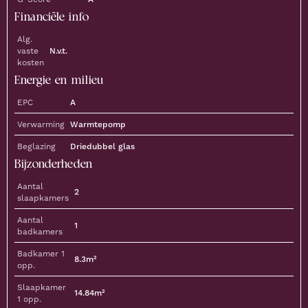
Financiële info
Alg.
vaste
N.v.t.
kosten
Energie en milieu
EPC
A
Verwarming
Warmtepomp
Beglazing
Driedubbel glas
Bijzonderheden
Aantal
2
slaapkamers
Aantal
1
badkamers
Badkamer 1
8.3m²
opp.
Slaapkamer
14.84m²
1 opp.