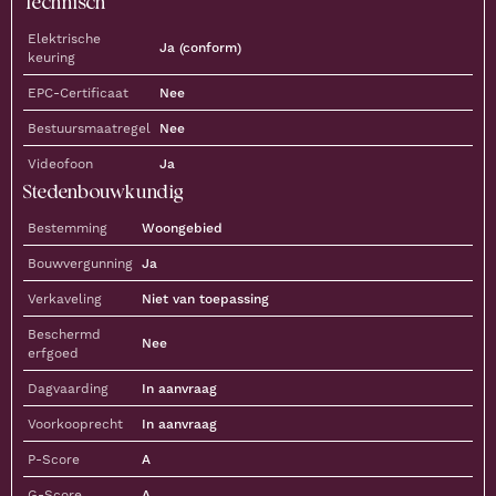
Technisch
Elektrische
Ja (conform)
keuring
EPC-Certificaat
Nee
Bestuursmaatregel
Nee
Videofoon
Ja
Stedenbouwkundig
Bestemming
Woongebied
Bouwvergunning
Ja
Verkaveling
Niet van toepassing
Beschermd
Nee
erfgoed
Dagvaarding
In aanvraag
Voorkooprecht
In aanvraag
P-Score
A
G-Score
A