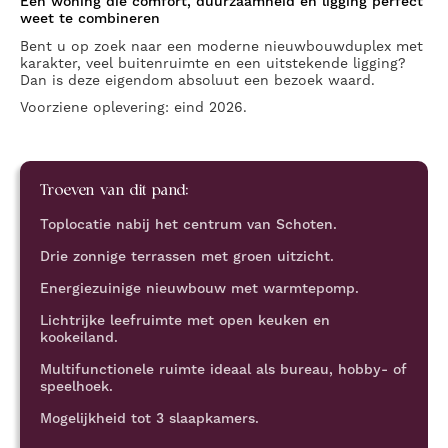
Een woning die comfort, duurzaamheid en ligging perfect
weet te combineren
Bent u op zoek naar een moderne nieuwbouwduplex met
karakter, veel buitenruimte en een uitstekende ligging?
Dan is deze eigendom absoluut een bezoek waard.
Voorziene oplevering: eind 2026.
Troeven van dit pand:
Toplocatie nabij het centrum van Schoten.
Drie zonnige terrassen met groen uitzicht.
Energiezuinige nieuwbouw met warmtepomp.
Lichtrijke leefruimte met open keuken en
kookeiland.
Multifunctionele ruimte ideaal als bureau, hobby- of
speelhoek.
Mogelijkheid tot 3 slaapkamers.