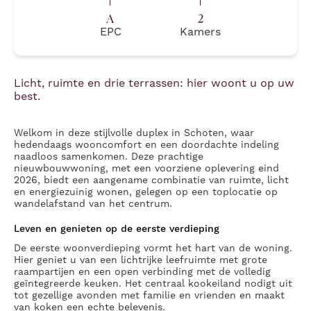
A
2
EPC
Kamers
Licht, ruimte en drie terrassen: hier woont u op uw
best.
Welkom in deze stijlvolle duplex in Schoten, waar
hedendaags wooncomfort en een doordachte indeling
naadloos samenkomen. Deze prachtige
nieuwbouwwoning, met een voorziene oplevering eind
2026, biedt een aangename combinatie van ruimte, licht
en energiezuinig wonen, gelegen op een toplocatie op
wandelafstand van het centrum.
Leven en genieten op de eerste verdieping
De eerste woonverdieping vormt het hart van de woning.
Hier geniet u van een lichtrijke leefruimte met grote
raampartijen en een open verbinding met de volledig
geïntegreerde keuken. Het centraal kookeiland nodigt uit
tot gezellige avonden met familie en vrienden en maakt
van koken een echte belevenis.