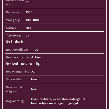
Bewoonbare
80
m²
opp.
Bouwjaar
1965
Vraagprijs
€
195.000
Garage
Nee
Tuin/terras
Ja
Technisch
EPC-Certificaat
Ja
Bestuursmaatregel
Nee
Stedenbouwkundig
Bouwvergunning
Ja
Verkaveling
Nee
Beschermd
Nee
erfgoed
Geen rechterlijke herstelmaatregel of
Dagvaarding
bestuurlijke maatregel opgelegd