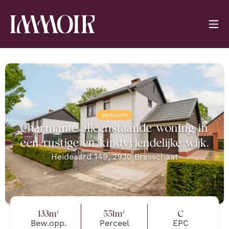
Verkocht
Charmante alleenstaande woning in
een rustige en kindvriendelijke wijk.
Heideaard 149
,
2930
Brasschaat
133
m²
551
m²
C
Bew.opp.
Perceel
EPC