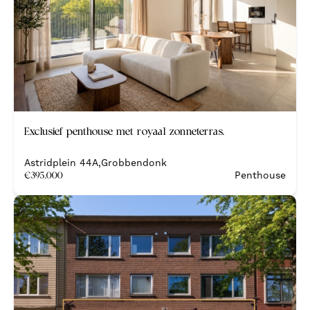
Nieuw
Exclusief penthouse met royaal zonneterras.
Nieuwbouw
Astridplein 44A
,
Grobbendonk
€
395.000
Penthouse