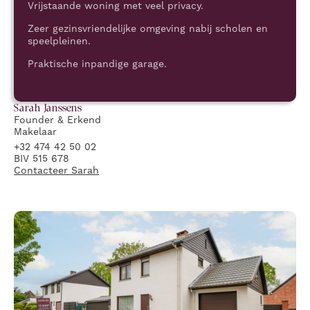
Vrijstaande woning met veel privacy.
Zeer gezinsvriendelijke omgeving nabij scholen en
speelpleinen.
Praktische inpandige garage.
Sarah
Janssens
Founder & Erkend
Makelaar
+32 474 42 50 02
BIV 515 678
Contacteer
Sarah