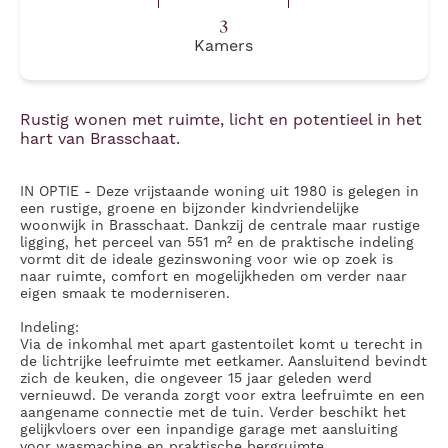
3
Kamers
Rustig wonen met ruimte, licht en potentieel in het
hart van Brasschaat.
IN OPTIE - Deze vrijstaande woning uit 1980 is gelegen in
een rustige, groene en bijzonder kindvriendelijke
woonwijk in Brasschaat. Dankzij de centrale maar rustige
ligging, het perceel van 551 m² en de praktische indeling
vormt dit de ideale gezinswoning voor wie op zoek is
naar ruimte, comfort en mogelijkheden om verder naar
eigen smaak te moderniseren.
Indeling:
Via de inkomhal met apart gastentoilet komt u terecht in
de lichtrijke leefruimte met eetkamer. Aansluitend bevindt
zich de keuken, die ongeveer 15 jaar geleden werd
vernieuwd. De veranda zorgt voor extra leefruimte en een
aangename connectie met de tuin. Verder beschikt het
gelijkvloers over een inpandige garage met aansluiting
voor wasmachine en praktische bergruimte.