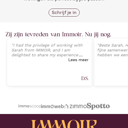
Schrijf je in
Zij zijn tevreden van Immoir. Nu jij nog.
"
I had the privilege of working with
"
Beste Sarah, H
Sarah from IMMOIR, and I am
fijne samenwerk
delighted to share my experience.
hebben we een
Sarah exhibited an exceptional level
Lees meer
van onze wonin
of professionalism, expertise, and
perfecte opvolg
client-focused service that exceeded
tot aan de ein
all expectations. Her deep
Sarah Janssens
D.S.
understanding of the real estate
van harte aan v
market, combined with an attention
plannen heeft 
to detail, allowed a seamless
professionele 
transaction process and preventing
Proficiat met j
any potential challenges. (Part 1)
"
volgende keer.
"