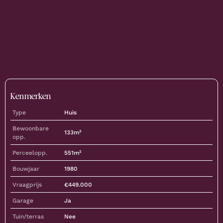
Kenmerken
Type
Huis
Bewoonbare
133
m²
opp.
Perceelopp.
551
m²
Bouwjaar
1980
Vraagprijs
€
449.000
Garage
Ja
Tuin/terras
Nee