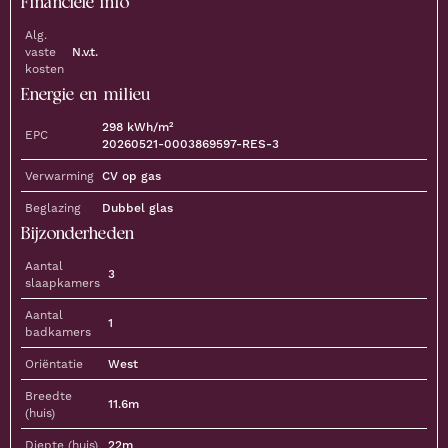
Financiële info
Alg.
vaste
N.v.t.
kosten
Energie en milieu
298
kWh/m²
EPC
20260521-0003869597-RES-3
Verwarming
CV op gas
Beglazing
Dubbel glas
Bijzonderheden
Aantal
3
slaapkamers
Aantal
1
badkamers
Oriëntatie
West
Breedte
11.6m
(huis)
Diepte (huis)
22m