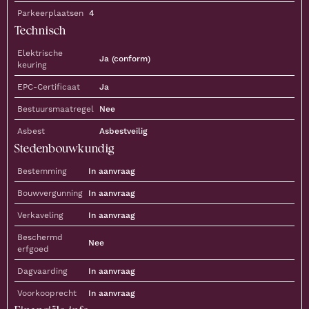
Parkeerplaatsen
4
Technisch
Elektrische
Ja (conform)
keuring
EPC-Certificaat
Ja
Bestuursmaatregel
Nee
Asbest
Asbestveilig
Stedenbouwkundig
Bestemming
In aanvraag
Bouwvergunning
In aanvraag
Verkaveling
In aanvraag
Beschermd
Nee
erfgoed
Dagvaarding
In aanvraag
Voorkooprecht
In aanvraag