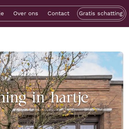
je
Over ons
Contact
Gratis schatting
ing in hartje