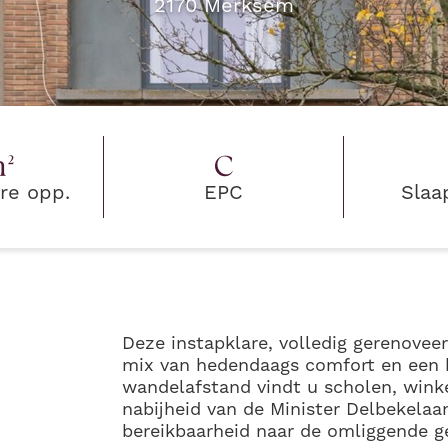
2170
Merksem
²
C
re opp.
EPC
Slaa
Deze instapklare, volledig gerenovee
mix van hedendaags comfort en een bi
wandelafstand vindt u scholen, winke
nabijheid van de Minister Delbekelaa
bereikbaarheid naar de omliggende 