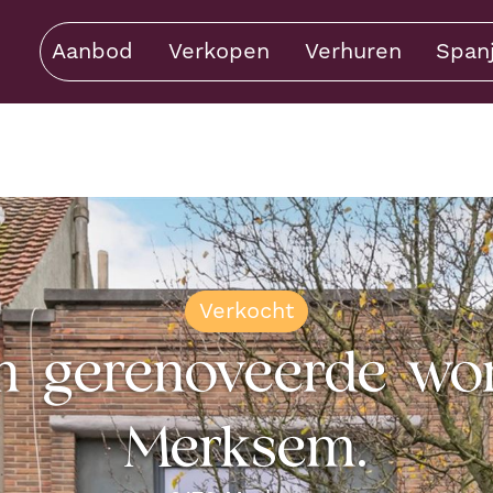
Aanbod
Verkopen
Verhuren
Span
Verkocht
en gerenoveerde won
Merksem.