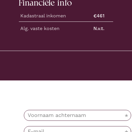
Financiële info
Kadastraal inkomen
€
461
Alg. vaste kosten
N.v.t.