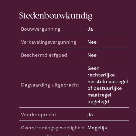
Stedenbouwkundig
Bouwvergunning
Ja
Verkaveling
svergunning
Nee
Beschermd erfgoed
Nee
Geen
rechterlijke
herstelmaatregel
Dagvaarding
uitgebracht
of bestuurlijke
maatregel
opgelegd
Voorkooprecht
Ja
Overstroming
sgevoeligheid
Mogelijk