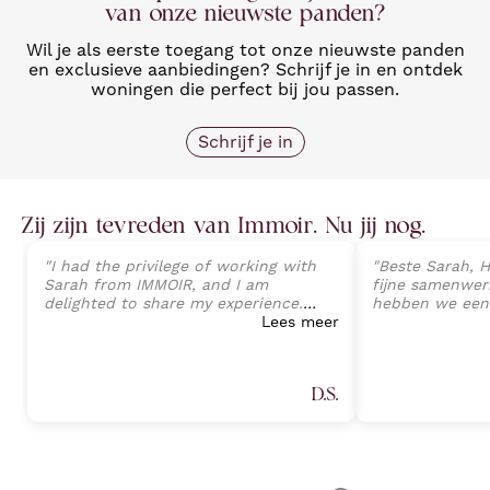
van onze nieuwste panden?
Wil je als eerste toegang tot onze nieuwste panden
en exclusieve aanbiedingen? Schrijf je in en ontdek
woningen die perfect bij jou passen.
Schrijf je in
Zij zijn tevreden van Immoir. Nu jij nog.
"
I had the privilege of working with
"
Beste Sarah, H
Sarah from IMMOIR, and I am
fijne samenwerk
delighted to share my experience.
hebben we een
Sarah exhibited an exceptional level
Lees meer
van onze wonin
of professionalism, expertise, and
perfecte opvolg
client-focused service that exceeded
tot aan de ein
all expectations. Her deep
Sarah Janssens
D.S.
understanding of the real estate
van harte aan v
market, combined with an attention
plannen heeft 
to detail, allowed a seamless
professionele 
transaction process and preventing
Proficiat met j
any potential challenges. (Part 1)
"
volgende keer.
"