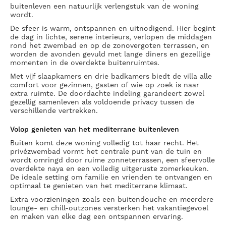
buitenleven een natuurlijk verlengstuk van de woning
wordt.
De sfeer is warm, ontspannen en uitnodigend. Hier begint
de dag in lichte, serene interieurs, verlopen de middagen
rond het zwembad en op de zonovergoten terrassen, en
worden de avonden gevuld met lange diners en gezellige
momenten in de overdekte buitenruimtes.
Met vijf slaapkamers en drie badkamers biedt de villa alle
comfort voor gezinnen, gasten of wie op zoek is naar
extra ruimte. De doordachte indeling garandeert zowel
gezellig samenleven als voldoende privacy tussen de
verschillende vertrekken.
Volop genieten van het mediterrane buitenleven
Buiten komt deze woning volledig tot haar recht. Het
privézwembad vormt het centrale punt van de tuin en
wordt omringd door ruime zonneterrassen, een sfeervolle
overdekte naya en een volledig uitgeruste zomerkeuken.
De ideale setting om familie en vrienden te ontvangen en
optimaal te genieten van het mediterrane klimaat.
Extra voorzieningen zoals een buitendouche en meerdere
lounge- en chill-outzones versterken het vakantiegevoel
en maken van elke dag een ontspannen ervaring.