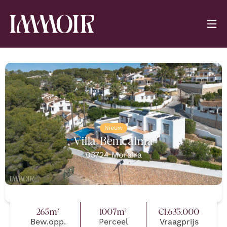
Nieuw
Villa Benicalma
03724
Moraira
265
m²
1007
m²
€
1.635.000
Bew.opp.
Perceel
Vraagprijs