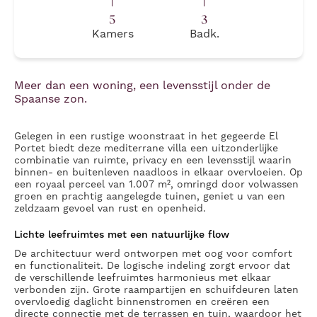
5
3
Kamers
Badk.
Meer dan een woning, een levensstijl onder de
Spaanse zon.
Gelegen in een rustige woonstraat in het gegeerde El
Portet biedt deze mediterrane villa een uitzonderlijke
combinatie van ruimte, privacy en een levensstijl waarin
binnen- en buitenleven naadloos in elkaar overvloeien. Op
een royaal perceel van 1.007 m², omringd door volwassen
groen en prachtig aangelegde tuinen, geniet u van een
zeldzaam gevoel van rust en openheid.
Lichte leefruimtes met een natuurlijke flow
De architectuur werd ontworpen met oog voor comfort
en functionaliteit. De logische indeling zorgt ervoor dat
de verschillende leefruimtes harmonieus met elkaar
verbonden zijn. Grote raampartijen en schuifdeuren laten
overvloedig daglicht binnenstromen en creëren een
directe connectie met de terrassen en tuin, waardoor het