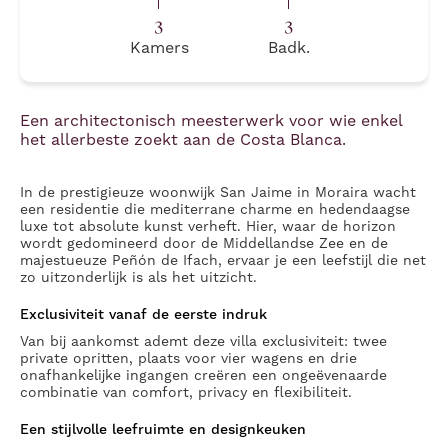
3
3
Kamers
Badk.
Een architectonisch meesterwerk voor wie enkel
het allerbeste zoekt aan de Costa Blanca.
In de prestigieuze woonwijk San Jaime in Moraira wacht
een residentie die mediterrane charme en hedendaagse
luxe tot absolute kunst verheft. Hier, waar de horizon
wordt gedomineerd door de Middellandse Zee en de
majestueuze Peñón de Ifach, ervaar je een leefstijl die net
zo uitzonderlijk is als het uitzicht.
Exclusiviteit vanaf de eerste indruk
Van bij aankomst ademt deze villa exclusiviteit: twee
private opritten, plaats voor vier wagens en drie
onafhankelijke ingangen creëren een ongeëvenaarde
combinatie van comfort, privacy en flexibiliteit.
Een stijlvolle leefruimte en designkeuken