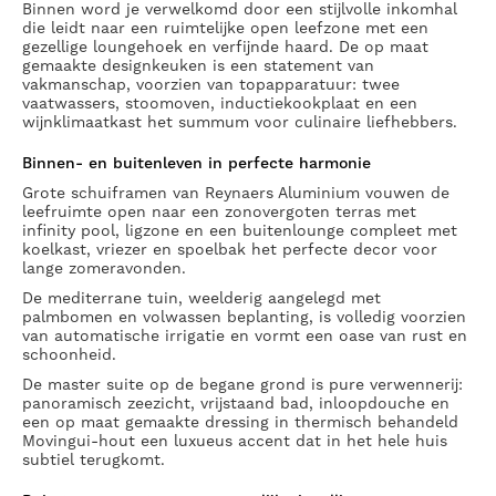
Binnen word je verwelkomd door een stijlvolle inkomhal
die leidt naar een ruimtelijke open leefzone met een
gezellige loungehoek en verfijnde haard. De op maat
gemaakte designkeuken is een statement van
vakmanschap, voorzien van topapparatuur: twee
vaatwassers, stoomoven, inductiekookplaat en een
wijnklimaatkast het summum voor culinaire liefhebbers.
Binnen- en buitenleven in perfecte harmonie
Grote schuiframen van Reynaers Aluminium vouwen de
leefruimte open naar een zonovergoten terras met
infinity pool, ligzone en een buitenlounge compleet met
koelkast, vriezer en spoelbak het perfecte decor voor
lange zomeravonden.
De mediterrane tuin, weelderig aangelegd met
palmbomen en volwassen beplanting, is volledig voorzien
van automatische irrigatie en vormt een oase van rust en
schoonheid.
De master suite op de begane grond is pure verwennerij:
panoramisch zeezicht, vrijstaand bad, inloopdouche en
een op maat gemaakte dressing in thermisch behandeld
Movingui-hout een luxueus accent dat in het hele huis
subtiel terugkomt.