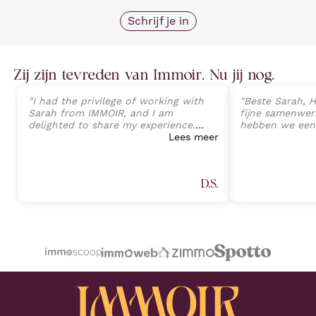
Schrijf je in
Zij zijn tevreden van Immoir. Nu jij nog.
"
I had the privilege of working with
"
Beste Sarah, H
Sarah from IMMOIR, and I am
fijne samenwerk
delighted to share my experience.
hebben we een
Sarah exhibited an exceptional level
Lees meer
van onze wonin
of professionalism, expertise, and
perfecte opvolg
client-focused service that exceeded
tot aan de ein
all expectations. Her deep
Sarah Janssens
D.S.
understanding of the real estate
van harte aan v
market, combined with an attention
plannen heeft 
to detail, allowed a seamless
professionele 
transaction process and preventing
Proficiat met j
any potential challenges. (Part 1)
"
volgende keer.
"