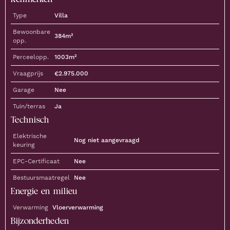
Type
Villa
Bewoonbare
384
m²
opp.
Perceelopp.
1003
m²
Vraagprijs
€
2.975.000
Garage
Nee
Tuin/terras
Ja
Technisch
Elektrische
Nog niet aangevraagd
keuring
EPC-Certificaat
Nee
Bestuursmaatregel
Nee
Energie en milieu
Verwarming
Vloerverwarming
Bijzonderheden