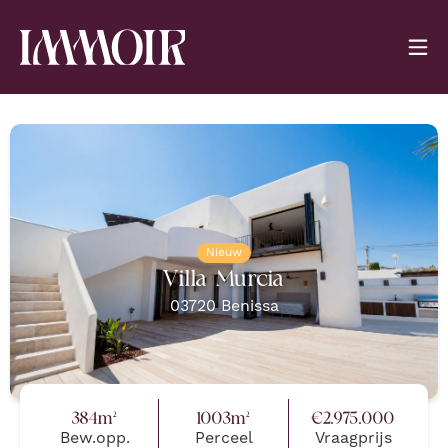
Nieuw
Villa Murcia
03720
Benissa
384
m²
1003
m²
€
2.975.000
Bew.opp.
Perceel
Vraagprijs