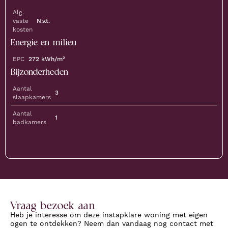
Alg.
vaste
N.v.t.
kosten
Energie en milieu
EPC
272
kWh/m²
Bijzonderheden
Aantal
3
slaapkamers
Aantal
1
badkamers
Vraag bezoek aan
Heb je interesse om deze instapklare woning met eigen
ogen te ontdekken? Neem dan vandaag nog contact met