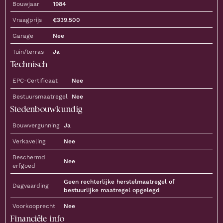
Bouwjaar
1984
Vraagprijs
€
339.500
Garage
Nee
Tuin/terras
Ja
Technisch
EPC-Certificaat
Nee
Bestuursmaatregel
Nee
Stedenbouwkundig
Bouwvergunning
Ja
Verkaveling
Nee
Beschermd
Nee
erfgoed
Geen rechterlijke herstelmaatregel of
Dagvaarding
bestuurlijke maatregel opgelegd
Voorkooprecht
Nee
Financiële info