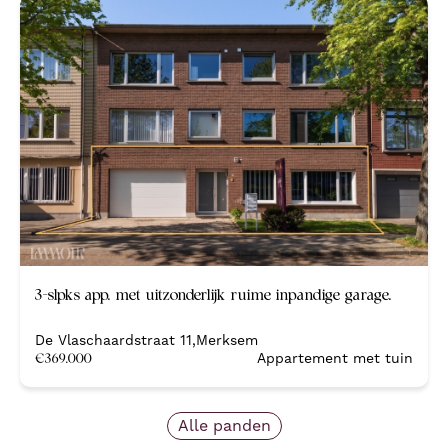
Nieuw
3-slpks app. met uitzonderlijk ruime inpandige garage.
De Vlaschaardstraat 11
,
Merksem
€
369.000
Appartement met tuin
Alle panden