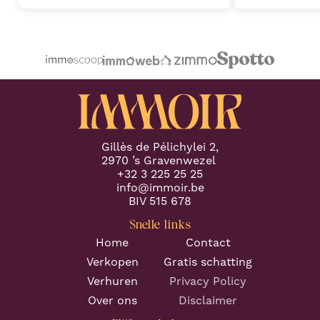
market, combined with an attention
plannen heeft 
to detail, allowed a seamless
professionele 
transaction process and preventing
Proficiat met j
any potential challenges. (Part 1)
"
volgende keer.
"
Gillès de Pélichylei 2,
2970 ’s Gravenwezel
+32 3 225 25 25
info@immoir.be
BIV 515 678
Snelle links
Home
Contact
Verkopen
Gratis schatting
Verhuren
Privacy Policy
Over ons
Disclaimer