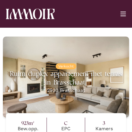
Verkocht
Ruim duplex appartement met terras
in Brasschaat.
2930
Brasschaat
923
m²
C
3
Bew.opp.
EPC
Kamers