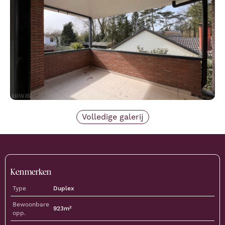
Volledige galerij
Kenmerken
Type
Duplex
Bewoonbare
923
m²
opp.