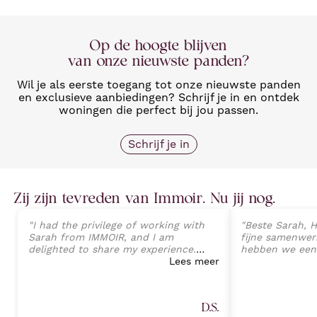
Op de hoogte blijven
van onze nieuwste panden?
Wil je als eerste toegang tot onze nieuwste panden
en exclusieve aanbiedingen? Schrijf je in en ontdek
woningen die perfect bij jou passen.
Schrijf je in
Zij zijn tevreden van Immoir. Nu jij nog.
"
I had the privilege of working with
"
Beste Sarah, H
Sarah from IMMOIR, and I am
fijne samenwerk
delighted to share my experience.
hebben we een
Sarah exhibited an exceptional level
Lees meer
van onze wonin
of professionalism, expertise, and
perfecte opvolg
client-focused service that exceeded
tot aan de ein
all expectations. Her deep
Sarah Janssens
D.S.
understanding of the real estate
van harte aan v