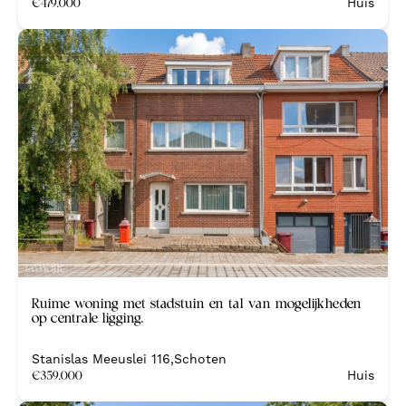
€
479.000
Huis
Nieuw
Ruime woning met stadstuin en tal van mogelijkheden
op centrale ligging.
Stanislas Meeuslei 116
,
Schoten
€
359.000
Huis