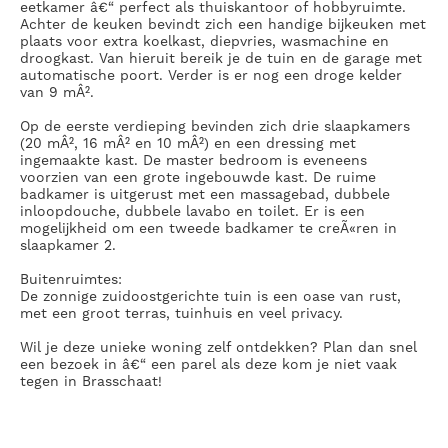
eetkamer â€“ perfect als thuiskantoor of hobbyruimte.
Achter de keuken bevindt zich een handige bijkeuken met
plaats voor extra koelkast, diepvries, wasmachine en
droogkast. Van hieruit bereik je de tuin en de garage met
automatische poort. Verder is er nog een droge kelder
van 9 mÂ².
Op de eerste verdieping
bevinden zich drie slaapkamers
(20 mÂ², 16 mÂ² en 10 mÂ²) en een dressing met
ingemaakte kast. De master bedroom is eveneens
voorzien van een grote ingebouwde kast. De ruime
badkamer is uitgerust met een massagebad, dubbele
inloopdouche, dubbele lavabo en toilet. Er is een
mogelijkheid om een tweede badkamer te creÃ«ren in
slaapkamer 2.
Buitenruimtes:
De zonnige zuidoostgerichte tuin is een oase van rust,
met een groot terras, tuinhuis en veel privacy.
Wil je deze unieke woning zelf ontdekken? Plan dan snel
een bezoek in â€“ een parel als deze kom je niet vaak
tegen in Brasschaat!