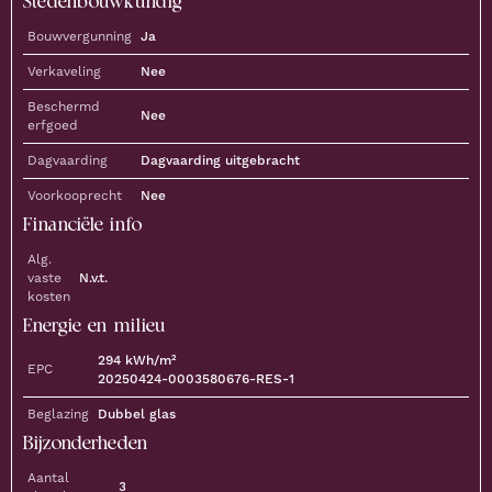
Stedenbouwkundig
Bouwvergunning
Ja
Verkaveling
Nee
Beschermd
Nee
erfgoed
Dagvaarding
Dagvaarding uitgebracht
Voorkooprecht
Nee
Financiële info
Alg.
vaste
N.v.t.
kosten
Energie en milieu
294
kWh/m²
EPC
20250424-0003580676-RES-1
Beglazing
Dubbel glas
Bijzonderheden
Aantal
3