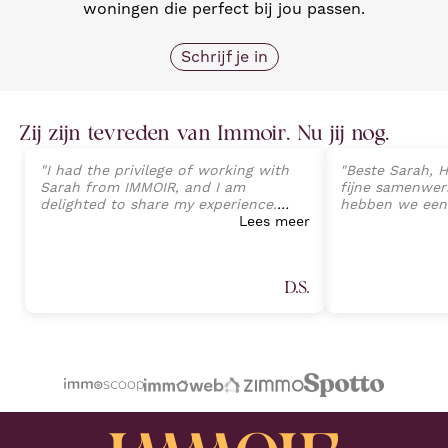
woningen die perfect bij jou passen.
Schrijf je in
Zij zijn tevreden van Immoir. Nu jij nog.
"
I had the privilege of working with
"
Beste Sarah, H
Sarah from IMMOIR, and I am
fijne samenwerk
delighted to share my experience.
hebben we een
Sarah exhibited an exceptional level
Lees meer
van onze wonin
of professionalism, expertise, and
perfecte opvolg
client-focused service that exceeded
tot aan de ein
all expectations. Her deep
Sarah Janssens
D.S.
understanding of the real estate
van harte aan v
market, combined with an attention
plannen heeft 
to detail, allowed a seamless
professionele 
transaction process and preventing
Proficiat met j
any potential challenges. (Part 1)
"
volgende keer.
"