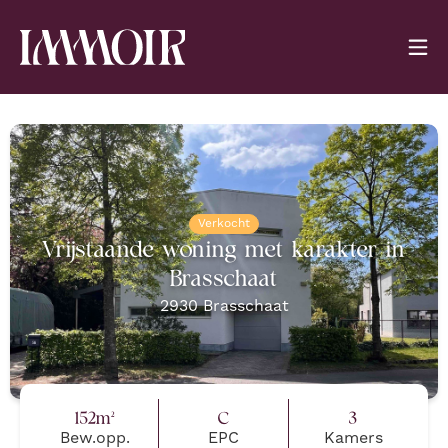
Verkocht
Vrijstaande woning met karakter in
Brasschaat
2930
Brasschaat
152
m²
C
3
Bew.opp.
EPC
Kamers