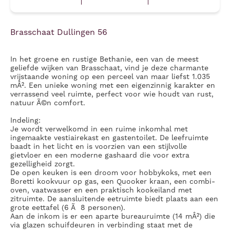
Brasschaat Dullingen 56
In het groene en rustige Bethanie, een van de meest
geliefde wijken van Brasschaat, vind je deze charmante
vrijstaande woning op een perceel van maar liefst 1.035
mÂ². Een unieke woning met een eigenzinnig karakter en
verrassend veel ruimte, perfect voor wie houdt van rust,
natuur Ã©n comfort.
Indeling:
Je wordt verwelkomd in een ruime inkomhal met
ingemaakte vestiairekast en gastentoilet. De leefruimte
baadt in het licht en is voorzien van een stijlvolle
gietvloer en een moderne gashaard die voor extra
gezelligheid zorgt.
De open keuken is een droom voor hobbykoks, met een
Boretti kookvuur op gas, een Quooker kraan, een combi-
oven, vaatwasser en een praktisch kookeiland met
zitruimte. De aansluitende eetruimte biedt plaats aan een
grote eettafel (6 Ã 8 personen).
Aan de inkom is er een aparte bureauruimte (14 mÂ²) die
via glazen schuifdeuren in verbinding staat met de