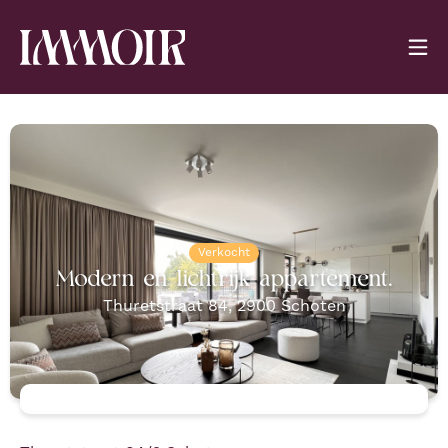
Verkocht
Modern en lichtrijk appartement.
Thuretstraat 84
,
2900
Schoten