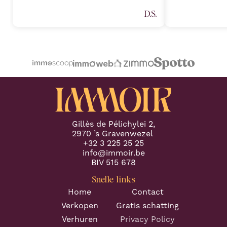
all expectations. Her deep
Sarah Janssens
D.S.
understanding of the real estate
van harte aan v
market, combined with an attention
plannen heeft 
to detail, allowed a seamless
professionele 
transaction process and preventing
Proficiat met j
any potential challenges. (Part 1)
"
volgende keer.
"
Gillès de Pélichylei 2,
2970 ’s Gravenwezel
+32 3 225 25 25
info@immoir.be
BIV 515 678
Snelle links
Home
Contact
Verkopen
Gratis schatting
Verhuren
Privacy Policy