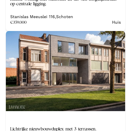
op centrale ligging.
Stanislas Meeuslei 116
,
Schoten
€
359.000
Huis
Nieuw
Lichtrijke nieuwbouwduplex met 3 terrassen.