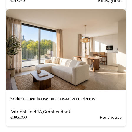
€
149.950
Bouwgrond
Nieuw
Exclusief penthouse met royaal zonneterras.
Nieuwbouw
Astridplein 44A
,
Grobbendonk
€
395.000
Penthouse