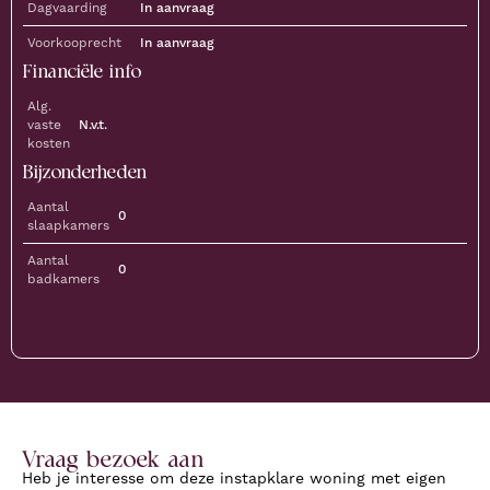
Dagvaarding
In aanvraag
Voorkooprecht
In aanvraag
Financiële info
Alg.
vaste
N.v.t.
kosten
Bijzonderheden
Aantal
0
slaapkamers
Aantal
0
badkamers
Vraag bezoek aan
Heb je interesse om deze instapklare woning met eigen