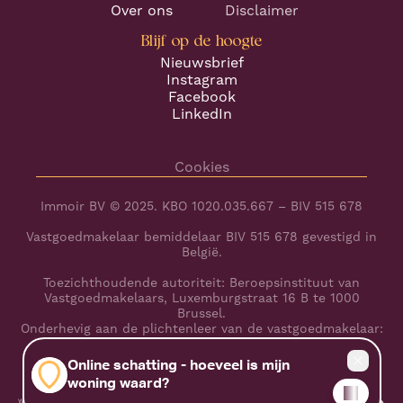
Over ons
Disclaimer
Blijf op de hoogte
Nieuwsbrief
Instagram
Facebook
LinkedIn
Cookies
Immoir BV © 2025. KBO 1020.035.667 – BIV 515 678
Vastgoedmakelaar bemiddelaar BIV 515 678 gevestigd in
België.
Toezichthoudende autoriteit: Beroepsinstituut van
Vastgoedmakelaars, Luxemburgstraat 16 B te 1000
Brussel.
Onderhevig aan de plichtenleer van de vastgoedmakelaar:
www.biv.be/plichtenleer
BA en borgstelling via NV AXA Belgium (polisnr.
730.390.160)