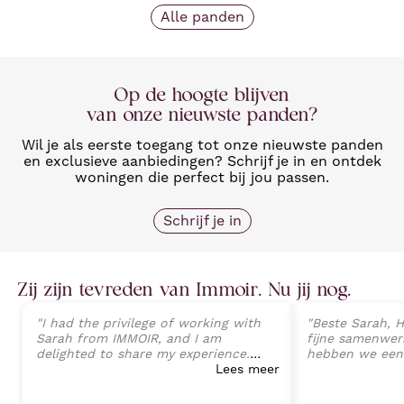
Alle panden
Op de hoogte blijven
van onze nieuwste panden?
Wil je als eerste toegang tot onze nieuwste panden
en exclusieve aanbiedingen? Schrijf je in en ontdek
woningen die perfect bij jou passen.
Schrijf je in
Zij zijn tevreden van Immoir. Nu jij nog.
"
I had the privilege of working with
"
Beste Sarah, H
Sarah from IMMOIR, and I am
fijne samenwerk
delighted to share my experience.
hebben we een
Sarah exhibited an exceptional level
Lees meer
van onze wonin
of professionalism, expertise, and
perfecte opvolg
client-focused service that exceeded
tot aan de ein