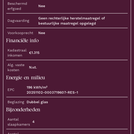
Beschermd
Nee
erfgoed
Geen rechterlijke herstelmaatregel of
Dagvaarding
bestuurlijke maatregel opgelegd
Voorkooprecht
Nee
Financiële info
Kadastraal
€
1.315
inkomen
Alg. vaste
N.v.t.
kosten
Energie en milieu
196
kWh/m²
EPC
20251102-0003719607-RES-1
Beglazing
Dubbel glas
Bijzonderheden
Aantal
4
slaapkamers