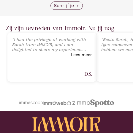
Schrijf je in
Zij zijn tevreden van Immoir. Nu jij nog.
"
I had the privilege of working with
"
Beste Sarah, H
Sarah from IMMOIR, and I am
fijne samenwerk
delighted to share my experience.
hebben we een
Sarah exhibited an exceptional level
Lees meer
van onze wonin
of professionalism, expertise, and
perfecte opvolg
client-focused service that exceeded
tot aan de ein
all expectations. Her deep
Sarah Janssens
D.S.
understanding of the real estate
van harte aan v
market, combined with an attention
plannen heeft 
to detail, allowed a seamless
professionele 
transaction process and preventing
Proficiat met j
any potential challenges. (Part 1)
"
volgende keer.
"