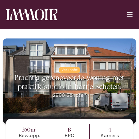
Verkocht
Prachtig gerenoveerde woning met
praktijk/studio in hartje Schoten.
2900
Schoten
260
m²
B
4
Bew.opp.
EPC
Kamers