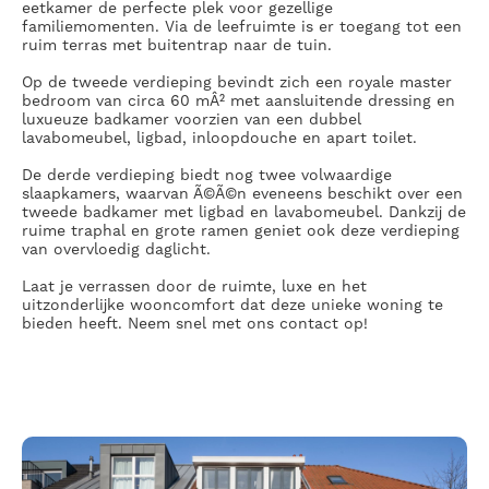
eetkamer de perfecte plek voor gezellige
familiemomenten. Via de leefruimte is er toegang tot een
ruim terras met buitentrap naar de tuin.
Op de
tweede verdieping
bevindt zich een royale master
bedroom van circa 60 mÂ² met aansluitende dressing en
luxueuze badkamer voorzien van een dubbel
lavabomeubel, ligbad, inloopdouche en apart toilet.
De
derde verdieping
biedt nog twee volwaardige
slaapkamers, waarvan Ã©Ã©n eveneens beschikt over een
tweede badkamer met ligbad en lavabomeubel. Dankzij de
ruime traphal en grote ramen geniet ook deze verdieping
van overvloedig daglicht.
Laat je verrassen door de ruimte, luxe en het
uitzonderlijke wooncomfort dat deze unieke woning te
bieden heeft. Neem snel met ons contact op!